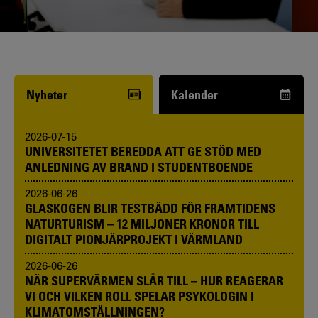
Funderar du på att börja studera? Våra
studie- och karriärvägledare kan hjälpa
dig.
Nyheter
Kalender
2026-07-15
UNIVERSITETET BEREDDA ATT GE STÖD MED
ANLEDNING AV BRAND I STUDENTBOENDE
2026-06-26
GLASKOGEN BLIR TESTBÄDD FÖR FRAMTIDENS
NATURTURISM – 12 MILJONER KRONOR TILL
DIGITALT PIONJÄRPROJEKT I VÄRMLAND
2026-06-26
NÄR SUPERVÄRMEN SLÅR TILL – HUR REAGERAR
VI OCH VILKEN ROLL SPELAR PSYKOLOGIN I
KLIMATOMSTÄLLNINGEN?