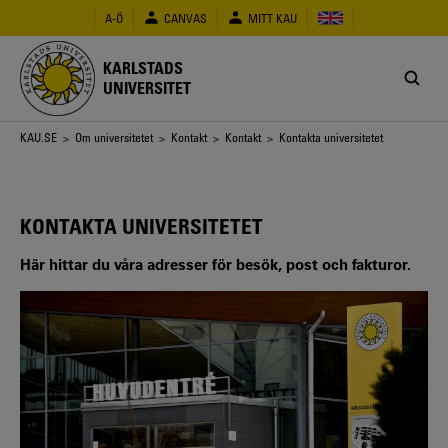
Hoppa
A-Ö
CANVAS
MITT KAU
till
huvudinnehåll
KARLSTADS
UNIVERSITET
Länkstig
KAU.SE
>
Om universitetet
>
Kontakt
>
Kontakt
> Kontakta universitetet
KONTAKTA UNIVERSITETET
Här hittar du våra adresser för besök, post och fakturor.