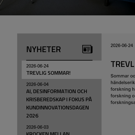
och höjdpunkter från det gångna året.
NYHETER
2026-06-24
TREVL
2026-06-24
TREVLIG SOMMAR!
Sommar och 
händelserik
2026-06-04
forskning ha
AI, DESINFORMATION OCH
forskning o
KRISBEREDSKAP I FOKUS PÅ
forskningsa
KUNDINNOVATIONSDAGEN
2026
2026-06-03
KROCKEN MELLAN