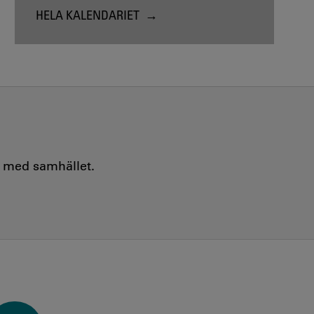
HELA KALENDARIET
e med samhället.