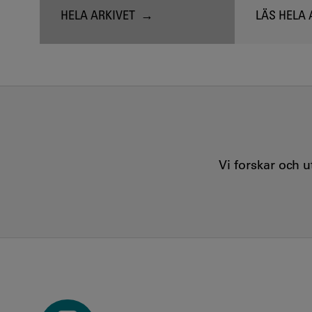
HELA ARKIVET
LÄS HELA 
Vi forskar och 