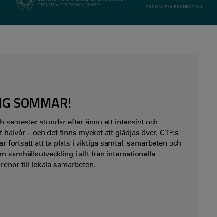
Här kan du se alla 12 avsnitt i seminarieserie
skapad i samarbete med The Hamrin Foundation.
IG SOMMAR!
semester stundar efter ännu ett intensivt och
t halvår – och det finns mycket att glädjas över. CTF:s
r fortsatt att ta plats i viktiga samtal, samarbeten och
m samhällsutveckling i allt från internationella
renor till lokala samarbeten.