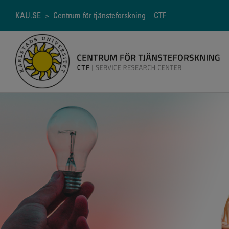
Hoppa
till
Länkstig
KAU.SE
> Centrum för tjänsteforskning – CTF
huvudinnehåll