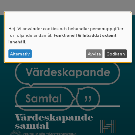
Hej! Vi använder cookies och behandlar personuppgifter
ANVÄNDNING
för följande ändamål:
Funktionell & Inbäddat externt
AV
innehåll
.
PERSONUPPGIFTER
OCH
Alternativ
Avvisa
Godkänn
COOKIES
Värdeskapande
samtal