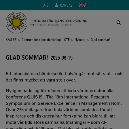
Hoppa
A-Ö
CANVAS
till
huvudinnehåll
Länkstig
KAU.SE
>
Centrum för tjänsteforskning – CTF
>
Nyheter
> Glad sommar!
GLAD SOMMAR!
2025-06-19
Ett intensivt och händelserikt halvår går mot sitt slut – och
det finns mycket att vara stolt över.
Nyligen hade jag förmånen att leda vår internationella
konferens QUIS19 – The 19th International Research
Symposium on Service Excellence in Management i Rom.
Över 275 deltagare från hela världen samlades för att
inspireras och diskutera hur forskning kan bidra till att
möta vår tids stora samhällsutmaningar – som AI-
utveckling och hållbarhet. Det blev ett möte präglat av