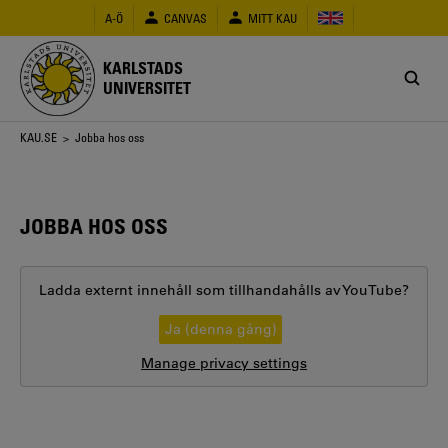
Hoppa
A-Ö
CANVAS
MITT KAU
till
huvudinnehåll
KARLSTADS
UNIVERSITET
Länkstig
KAU.SE
> Jobba hos oss
JOBBA HOS OSS
Ladda externt innehåll som tillhandahålls av
YouTube
?
Ja (denna gång)
Manage privacy settings