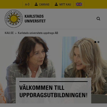
Hoppa
A-Ö
CANVAS
MITT KAU
till
huvudinnehåll
KARLSTADS
UNIVERSITET
Länkstig
KAU.SE
> Karlstads universitets uppdrags AB
KVALITETSSÄKRA DIN
KOMPETENSUTVECKLING!