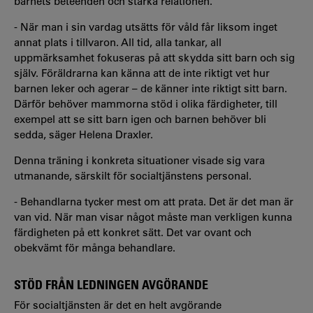
barnets beteenden och stärka relationen.
- När man i sin vardag utsätts för våld får liksom inget
annat plats i tillvaron. All tid, alla tankar, all
uppmärksamhet fokuseras på att skydda sitt barn och sig
själv. Föräldrarna kan känna att de inte riktigt vet hur
barnen leker och agerar – de känner inte riktigt sitt barn.
Därför behöver mammorna stöd i olika färdigheter, till
exempel att se sitt barn igen och barnen behöver bli
sedda, säger Helena Draxler.
Denna träning i konkreta situationer visade sig vara
utmanande, särskilt för socialtjänstens personal.
- Behandlarna tycker mest om att prata. Det är det man är
van vid. När man visar något måste man verkligen kunna
färdigheten på ett konkret sätt. Det var ovant och
obekvämt för många behandlare.
STÖD FRÅN LEDNINGEN AVGÖRANDE
För socialtjänsten är det en helt avgörande