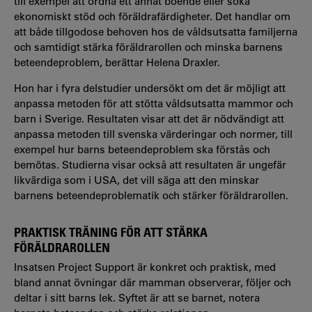
till exempel att ordna ett annat boende eller söka
ekonomiskt stöd och föräldrafärdigheter. Det handlar om
att både tillgodose behoven hos de våldsutsatta familjerna
och samtidigt stärka föräldrarollen och minska barnens
beteendeproblem, berättar Helena Draxler.
Hon har i fyra delstudier undersökt om det är möjligt att
anpassa metoden för att stötta våldsutsatta mammor och
barn i Sverige. Resultaten visar att det är nödvändigt att
anpassa metoden till svenska värderingar och normer, till
exempel hur barns beteendeproblem ska förstås och
bemötas. Studierna visar också att resultaten är ungefär
likvärdiga som i USA, det vill säga att den minskar
barnens beteendeproblematik och stärker föräldrarollen.
PRAKTISK TRÄNING FÖR ATT STÄRKA
FÖRÄLDRAROLLEN
Insatsen Project Support är konkret och praktisk, med
bland annat övningar där mamman observerar, följer och
deltar i sitt barns lek. Syftet är att se barnet, notera