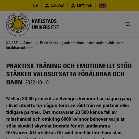
Hoppa
A-Ö
CANVAS
MITT KAU
till
huvudinnehåll
KARLSTADS
UNIVERSITET
Länkstig
KAU.SE
>
Aktuellt
> Praktisk träning och emotionellt stöd stärker våldsutsatta
föräldrar och barn
PRAKTISK TRÄNING OCH EMOTIONELLT STÖD
STÄRKER VÅLDSUTSATTA FÖRÄLDRAR OCH
BARN
2022-10-18
Mellan 20-30 procent av Sveriges kvinnor har någon gång
i livet utsatts för någon form av våld från en partner eller
tidigare partner. Det motsvarar 23 500 kända fall av
misshandel och omkring 6000 kvinnor behöver varje år
söka skydd i skyddat boende för att undkomma
förövaren. Att utsättas för våld innebär inte bara slag,