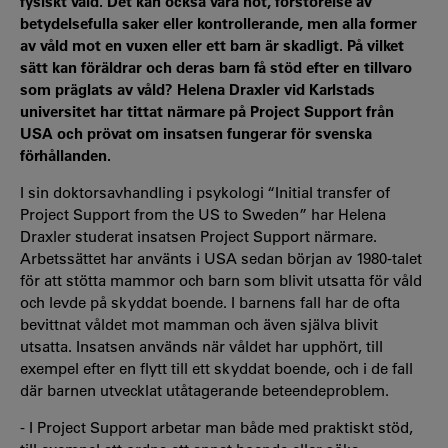
fysiskt våld. Det kan också vara hot, förstörelse av
betydelsefulla saker eller kontrollerande, men alla former
av våld mot en vuxen eller ett barn är skadligt. På vilket
sätt kan föräldrar och deras barn få stöd efter en tillvaro
som präglats av våld? Helena Draxler vid Karlstads
universitet har tittat närmare på Project Support från
USA och prövat om insatsen fungerar för svenska
förhållanden.
I sin doktorsavhandling i psykologi “Initial transfer of
Project Support from the US to Sweden” har Helena
Draxler studerat insatsen Project Support närmare.
Arbetssättet har använts i USA sedan början av 1980-talet
för att stötta mammor och barn som blivit utsatta för våld
och levde på skyddat boende. I barnens fall har de ofta
bevittnat våldet mot mamman och även själva blivit
utsatta. Insatsen används när våldet har upphört, till
exempel efter en flytt till ett skyddat boende, och i de fall
där barnen utvecklat utåtagerande beteendeproblem.
- I Project Support arbetar man både med praktiskt stöd,