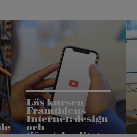
Läs kursen
Framtidens
Internet: design
de
och
tjänstekvalitet