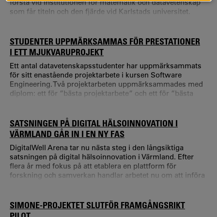
första vid Institutionen för matematik och datavetenskap
som får titeln och den fjärde vid Karlstads universitet.
Titeln excellent lärare ges till lärare som utvecklar
undervisningen genom att förena den med forskning och
hjälper studenter att förstå och tänka på nya sätt.
STUDENTER UPPMÄRKSAMMAS FÖR PRESTATIONER
I ETT MJUKVARUPROJEKT
Ett antal datavetenskapsstudenter har uppmärksammats
för sitt enastående projektarbete i kursen Software
Engineering. Två projektarbeten uppmärksammades med
diplom: ett för ”bästa projektarbete” och ett för ”bästa
UX-design”. Jonathan Vestin, lektor i datavetenskap, tog
fram kravspecifikationen och fungerade som slutkund: –
Det var imponerande att se en så professionell app
SATSNINGEN PÅ DIGITAL HÄLSOINNOVATION I
utvecklas av studenterna inom en begränsad tidsram.
VÄRMLAND GÅR IN I EN NY FAS
DigitalWell Arena tar nu nästa steg i den långsiktiga
satsningen på digital hälsoinnovation i Värmland. Efter
flera år med fokus på att etablera en plattform för
forskning och samverkan handlar arbetet nu om att införa
och använda digitala lösningar i större skala i praktiken.
Forskningen vid Karlstads universitet har varit en central
drivkraft i DigitalWell Arena sedan starten 2019.
SIMONE-PROJEKTET SLUTFÖR FRAMGÅNGSRIKT
PILOT