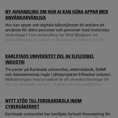
framtidens kommunikationsteknik såsom 5G, kommande
6G-nät, edge computing och molntjänster kan användas
för att skapa realistiska och tillgängliga utbildningsmiljöer
NY AVHANDLING OM HUR AI KAN GÖRA APPAR MER
för vårdpersonal. Under testerna deltog studenterna i
ANVÄNDARVÄNLIGA
simulerade akutsituationer där de fick träna på
Hur kan appar och digitala hälsotjänster bli enklare att
använda för äldre personer och personer med motoriska
skakningar? I sin avhandling har Bilal Maqbool vid
datavetenskap utvecklat en AI-baserad metod som kan
efterlikna användares interaktioner och undersökt varför
användbarhetstester ofta är en utmaning. – För att skapa
användarvänliga system behöver utvecklare testa sina
KARLSTADS UNIVERSITET DEL AV ELFLEXIBEL
produkter med riktiga användare.
INDUSTRI
Tre parter på Karlstads universitet, elektroteknik, DAMI
och datavetenskap ingår i jätteprojektet Elflexibel industri.
Målsättningen med projektet är att utveckla lösningar till
ett mer flexibelt, resilient, digitalt och resurseffektivt
energisystem. Karlstads universitets roll i projektet är att
utveckla AI-baserade lösningar som gör det möjligt för
företag att förutse energibehov, priser och
NYTT STÖD TILL FORSKARSKOLA INOM
flexibilitetsmöjligheter.
CYBERSÄKERHET
Karlstads universitet har beviljats fortsatt finansiering för