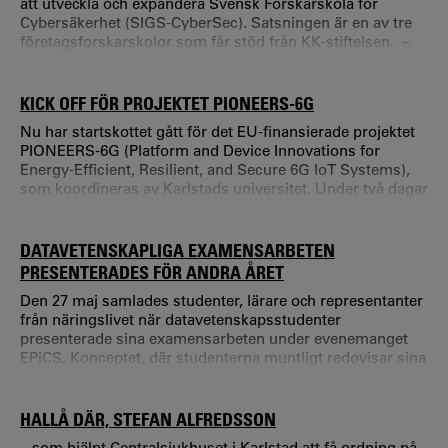
att utveckla och expandera Svensk Forskarskola för
Cybersäkerhet (SIGS-CyberSec). Satsningen är en av tre
företagsforskarskolor som får stöd från KK-stiftelsen. –
Genom den nya finansieringen kan forskarskolan utökas
med sju ytterligare industridoktorander.
KICK OFF FÖR PROJEKTET PIONEERS-6G
Nu har startskottet gått för det EU-finansierade projektet
PIONEERS-6G (Platform and Device Innovations for
Energy-Efficient, Resilient, and Secure 6G IoT Systems),
som koordineras av Karlstads universitet. Under två dagar
samlades alla samarbetspartners vid Karlstads universitet
för att sätta ramarna för det fortsatta arbetet. – Det var
mycket värdefullt att träffa alla partners och lära känna
DATAVETENSKAPLIGA EXAMENSARBETEN
varandra bättre.
PRESENTERADES FÖR ANDRA ÅRET
Den 27 maj samlades studenter, lärare och representanter
från näringslivet när datavetenskapsstudenter
presenterade sina examensarbeten under evenemanget
EPiCS. Konceptet, där studenterna muntligt redovisar sina
projekt för en öppen publik, genomfördes för andra året i
rad. För många besökare blev dagen en möjlighet att få en
inblick i den bredd av ämnen som studenterna arbetat
HALLÅ DÄR, STEFAN ALFREDSSON
med under sina utbildningar.
...som hjälpt Centralsjukhuset i Karlstad att få ordning på