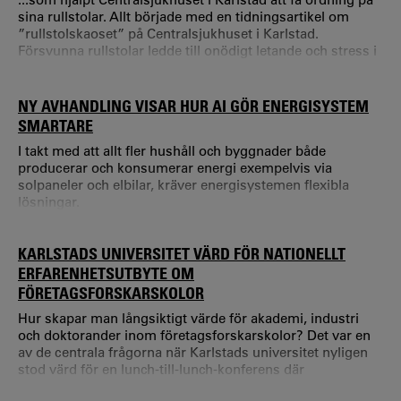
sina rullstolar. Allt började med en tidningsartikel om
”rullstolskaoset” på Centralsjukhuset i Karlstad.
Försvunna rullstolar ledde till onödigt letande och stress i
verksamheten.
NY AVHANDLING VISAR HUR AI GÖR ENERGISYSTEM
SMARTARE
I takt med att allt fler hushåll och byggnader både
producerar och konsumerar energi exempelvis via
solpaneler och elbilar, kräver energisystemen flexibla
lösningar.
KARLSTADS UNIVERSITET VÄRD FÖR NATIONELLT
ERFARENHETSUTBYTE OM
FÖRETAGSFORSKARSKOLOR
Hur skapar man långsiktigt värde för akademi, industri
och doktorander inom företagsforskarskolor? Det var en
av de centrala frågorna när Karlstads universitet nyligen
stod värd för en lunch-till-lunch-konferens där
projektledare för samtliga KK-stiftelsefinansierade