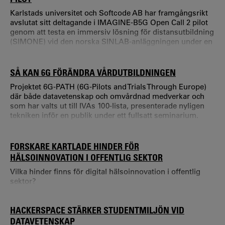
Karlstads universitet och Softcode AB har framgångsrikt
avslutat sitt deltagande i IMAGINE-B5G Open Call 2 pilot
genom att testa en immersiv lösning för distansutbildning
(SIMONE) vid den norska SINLAB-anläggningen under en
12-månadersperiod.
SÅ KAN 6G FÖRÄNDRA VÅRDUTBILDNINGEN
Projektet 6G-PATH (6G-Pilots and Trials Through Europe)
där både datavetenskap och omvårdnad medverkar och
som har valts ut till IVAs 100-lista, presenterade nyligen
tekniken inför en publik under ett fullsatt seminarium.
Målet med projektet är att utveckla utbildningen inom
hälso- och sjukvård genom att använda avancerad
kommunikationsteknik som 5G och 6G, i kombination
FORSKARE KARTLADE HINDER FÖR
med Extended Reality, XR och Virtual Reality, VR. Målet är
HÄLSOINNOVATION I OFFENTLIG SEKTOR
att göra vårdutbildning mer real
Vilka hinder finns för digital hälsoinnovation i offentlig
sektor?
HACKERSPACE STÄRKER STUDENTMILJÖN VID
DATAVETENSKAP