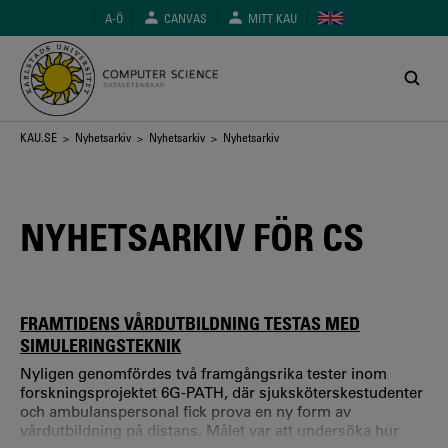
Hoppa
A-Ö
CANVAS
MITT KAU
till
huvudinnehåll
Länkstig
KAU.SE
>
Nyhetsarkiv
>
Nyhetsarkiv
> Nyhetsarkiv
NYHETSARKIV FÖR CS
FRAMTIDENS VÅRDUTBILDNING TESTAS MED
SIMULERINGSTEKNIK
Nyligen genomfördes två framgångsrika tester inom
forskningsprojektet 6G-PATH, där sjuksköterskestudenter
och ambulanspersonal fick prova en ny form av
vårdutbildning på distans. Målet var att undersöka hur