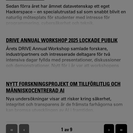
Sedan förra året har ämnet datavetenskap ett eget
Hackerspace – en specialutrustad sal som snabbt blivit en
naturlig mötesplats för studenter med intresse för
programmering, cybersäkerhet och teknik.
DRIVE ANNUAL WORKSHOP 2025 LOCKADE PUBLIK
Årets DRIVE Annual Workshop samlade forskare,
industripartners och intresserade deltagare för två
intensiva dagar fyllda med presentationer, diskussioner
och demonstrationer. Nytt för i år var att workshopens
första del var öppen för en bredare publik med målet att
sprida forskningsresultat och skapa nya kontakter mellan
akademi och industrin. Öppen del med fokus på aktuell
NYTT FORSKNINGSPROJEKT OM TILLFÖRLITLIG OCH
forskning Den öppna delen inleddes med
MÄNNISKOCENTRERAD AI
välkomsthälsningar från Karlstads universitet och Telia, fö
Nya undersökningar visar att risker kring säkerhet,
integritet och transparens är de främsta farhågorna som
kan bromsa utvecklingen av AI i framtiden.
PAGINERING
«
‹
NUVARANDE SIDA
1 av 9
›
»