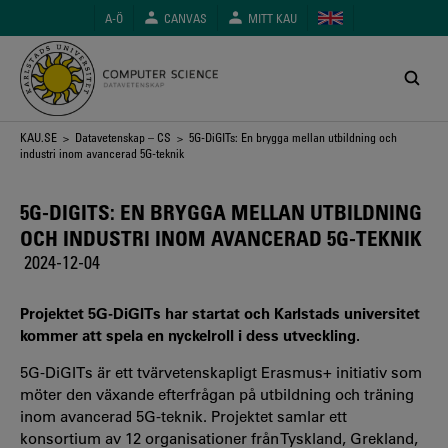
Hoppa
A-Ö
CANVAS
MITT KAU
till
huvudinnehåll
Länkstig
KAU.SE
>
Datavetenskap – CS
> 5G-DiGITs: En brygga mellan utbildning och
industri inom avancerad 5G-teknik
5G-DIGITS: EN BRYGGA MELLAN UTBILDNING
OCH INDUSTRI INOM AVANCERAD 5G-TEKNIK
2024-12-04
Projektet 5G-DiGITs har startat och Karlstads universitet
kommer att spela en nyckelroll i dess utveckling.
5G-DiGITs är ett tvärvetenskapligt Erasmus+ initiativ som
möter den växande efterfrågan på utbildning och träning
inom avancerad 5G-teknik. Projektet samlar ett
konsortium av 12 organisationer från Tyskland, Grekland,