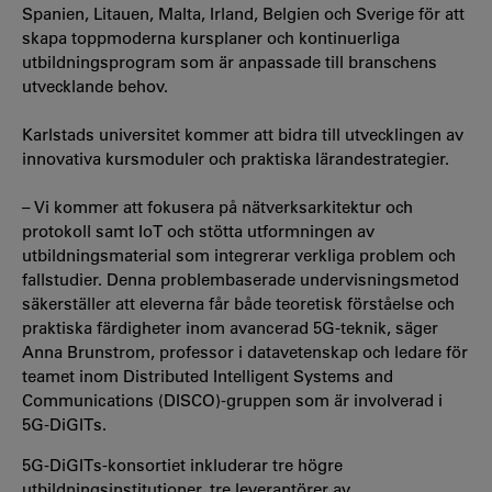
Spanien, Litauen, Malta, Irland, Belgien och Sverige för att
skapa toppmoderna kursplaner och kontinuerliga
utbildningsprogram som är anpassade till branschens
utvecklande behov.
Karlstads universitet kommer att bidra till utvecklingen av
innovativa kursmoduler och praktiska lärandestrategier.
– Vi kommer att fokusera på nätverksarkitektur och
protokoll samt IoT och stötta utformningen av
utbildningsmaterial som integrerar verkliga problem och
fallstudier. Denna problembaserade undervisningsmetod
säkerställer att eleverna får både teoretisk förståelse och
praktiska färdigheter inom avancerad 5G-teknik, säger
Anna Brunstrom, professor i datavetenskap och ledare för
teamet inom Distributed Intelligent Systems and
Communications (DISCO)-gruppen som är involverad i
5G-DiGITs.
5G-DiGITs-konsortiet inkluderar tre högre
utbildningsinstitutioner, tre leverantörer av