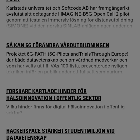
Karlstads universitet och Softcode AB har framgångsrikt
avslutat sitt deltagande i IMAGINE-B5G Open Call 2 pilot
genom att testa en immersiv lösning för distansutbildning
(SIMONE) vid den norska SINLAB-anläggningen under en
12-månadersperiod.
SÅ KAN 6G FÖRÄNDRA VÅRDUTBILDNINGEN
Projektet 6G-PATH (6G-Pilots and Trials Through Europe)
där både datavetenskap och omvårdnad medverkar och
som har valts ut till IVAs 100-lista, presenterade nyligen
tekniken inför en publik under ett fullsatt seminarium.
Målet med projektet är att utveckla utbildningen inom
hälso- och sjukvård genom att använda avancerad
kommunikationsteknik som 5G och 6G, i kombination
FORSKARE KARTLADE HINDER FÖR
med Extended Reality, XR och Virtual Reality, VR. Målet är
HÄLSOINNOVATION I OFFENTLIG SEKTOR
att göra vårdutbildning mer real
Vilka hinder finns för digital hälsoinnovation i offentlig
sektor?
HACKERSPACE STÄRKER STUDENTMILJÖN VID
DATAVETENSKAP