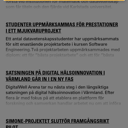
första vid Institutionen för matematik och datavetenskap
som får titeln och den fjärde vid Karlstads universitet.
Titeln excellent lärare ges till lärare som utvecklar
undervisningen genom att förena den med forskning och
hjälper studenter att förstå och tänka på nya sätt.
STUDENTER UPPMÄRKSAMMAS FÖR PRESTATIONER
I ETT MJUKVARUPROJEKT
Ett antal datavetenskapsstudenter har uppmärksammats
för sitt enastående projektarbete i kursen Software
Engineering. Två projektarbeten uppmärksammades med
diplom: ett för ”bästa projektarbete” och ett för ”bästa
UX-design”. Jonathan Vestin, lektor i datavetenskap, tog
fram kravspecifikationen och fungerade som slutkund: –
Det var imponerande att se en så professionell app
SATSNINGEN PÅ DIGITAL HÄLSOINNOVATION I
utvecklas av studenterna inom en begränsad tidsram.
VÄRMLAND GÅR IN I EN NY FAS
DigitalWell Arena tar nu nästa steg i den långsiktiga
satsningen på digital hälsoinnovation i Värmland. Efter
flera år med fokus på att etablera en plattform för
forskning och samverkan handlar arbetet nu om att införa
och använda digitala lösningar i större skala i praktiken.
Forskningen vid Karlstads universitet har varit en central
drivkraft i DigitalWell Arena sedan starten 2019.
SIMONE-PROJEKTET SLUTFÖR FRAMGÅNGSRIKT
PILOT