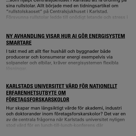
sina rullstolar. Allt började med en tidningsartikel om
”rullstolskaoset” på Centralsjukhuset i Karlstad.
Försvunna rullstolar ledde till onödigt letande och stress i
verksamheten.
NY AVHANDLING VISAR HUR AI GÖR ENERGISYSTEM
SMARTARE
I takt med att allt fler hushåll och byggnader både
producerar och konsumerar energi exempelvis via
solpaneler och elbilar, kräver energisystemen flexibla
lösningar.
KARLSTADS UNIVERSITET VÄRD FÖR NATIONELLT
ERFARENHETSUTBYTE OM
FÖRETAGSFORSKARSKOLOR
Hur skapar man långsiktigt värde för akademi, industri
och doktorander inom företagsforskarskolor? Det var en
av de centrala frågorna när Karlstads universitet nyligen
stod värd för en lunch-till-lunch-konferens där
projektledare för samtliga KK-stiftelsefinansierade