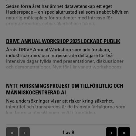
Sedan förra året har ämnet datavetenskap ett eget
Hackerspace – en specialutrustad sal som snabbt blivit en
naturlig mötesplats för studenter med intresse för
programmering, cybersäkerhet och teknik.
DRIVE ANNUAL WORKSHOP 2025 LOCKADE PUBLIK
Årets DRIVE Annual Workshop samlade forskare,
industripartners och intresserade deltagare för två
intensiva dagar fyllda med presentationer, diskussioner
och demonstrationer. Nytt för i år var att workshopens
första del var öppen för en bredare publik med målet att
sprida forskningsresultat och skapa nya kontakter mellan
akademi och industrin. Öppen del med fokus på aktuell
NYTT FORSKNINGSPROJEKT OM TILLFÖRLITLIG OCH
forskning Den öppna delen inleddes med
MÄNNISKOCENTRERAD AI
välkomsthälsningar från Karlstads universitet och Telia, fö
Nya undersökningar visar att risker kring säkerhet,
integritet och transparens är de främsta farhågorna som
kan bromsa utvecklingen av AI i framtiden.
PAGINERING
«
‹
NUVARANDE SIDA
1 av 9
›
»