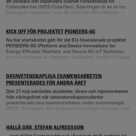
att utveckla och expandera Svensk Forskarskola för
Cybersäkerhet (SIGS-CyberSec). Satsningen är en av tre
företagsforskarskolor som får stöd från KK-stiftelsen. –
Genom den nya finansieringen kan forskarskolan utökas
med sju ytterligare industridoktorander.
KICK OFF FÖR PROJEKTET PIONEERS-6G
Nu har startskottet gått för det EU-finansierade projektet
PIONEERS-6G (Platform and Device Innovations for
Energy-Efficient, Resilient, and Secure 6G IoT Systems),
som koordineras av Karlstads universitet. Under två dagar
samlades alla samarbetspartners vid Karlstads universitet
för att sätta ramarna för det fortsatta arbetet. – Det var
mycket värdefullt att träffa alla partners och lära känna
DATAVETENSKAPLIGA EXAMENSARBETEN
varandra bättre.
PRESENTERADES FÖR ANDRA ÅRET
Den 27 maj samlades studenter, lärare och representanter
från näringslivet när datavetenskapsstudenter
presenterade sina examensarbeten under evenemanget
EPiCS. Konceptet, där studenterna muntligt redovisar sina
projekt för en öppen publik, genomfördes för andra året i
rad. För många besökare blev dagen en möjlighet att få en
inblick i den bredd av ämnen som studenterna arbetat
HALLÅ DÄR, STEFAN ALFREDSSON
med under sina utbildningar.
...som hjälpt Centralsjukhuset i Karlstad att få ordning på