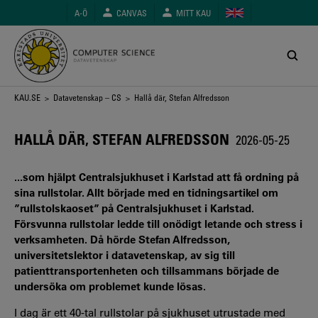
Hoppa
A-Ö
CANVAS
MITT KAU
till
huvudinnehåll
Länkstig
KAU.SE
>
Datavetenskap – CS
> Hallå där, Stefan Alfredsson
HALLÅ DÄR, STEFAN ALFREDSSON
2026-05-25
...som hjälpt Centralsjukhuset i Karlstad att få ordning på
sina rullstolar. Allt började med en tidningsartikel om
”rullstolskaoset” på Centralsjukhuset i Karlstad.
Försvunna rullstolar ledde till onödigt letande och stress i
verksamheten. Då hörde Stefan Alfredsson,
universitetslektor i datavetenskap, av sig till
patienttransportenheten och tillsammans började de
undersöka om problemet kunde lösas.
I dag är ett 40-tal rullstolar på sjukhuset utrustade med