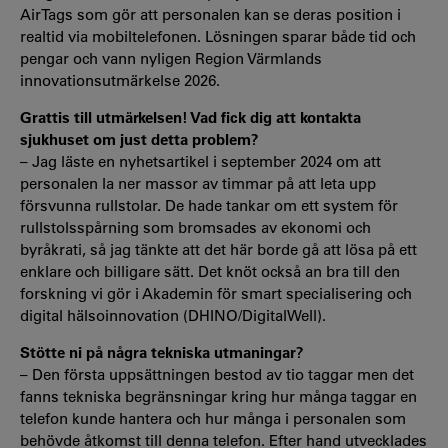
AirTags som gör att personalen kan se deras position i
realtid via mobiltelefonen. Lösningen sparar både tid och
pengar och vann nyligen Region Värmlands
innovationsutmärkelse 2026.
Grattis till utmärkelsen! Vad fick dig att kontakta
sjukhuset om just detta problem?
– Jag läste en nyhetsartikel i september 2024 om att
personalen la ner massor av timmar på att leta upp
försvunna rullstolar. De hade tankar om ett system för
rullstolsspårning som bromsades av ekonomi och
byråkrati, så jag tänkte att det här borde gå att lösa på ett
enklare och billigare sätt. Det knöt också an bra till den
forskning vi gör i Akademin för smart specialisering och
digital hälsoinnovation (DHINO/DigitalWell).
Stötte ni på några tekniska utmaningar?
– Den första uppsättningen bestod av tio taggar men det
fanns tekniska begränsningar kring hur många taggar en
telefon kunde hantera och hur många i personalen som
behövde åtkomst till denna telefon. Efter hand utvecklades