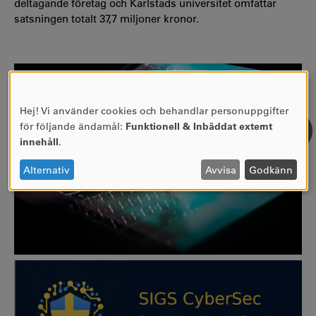
deltagande företag och Karlstads universitet omfattar
satsningen totalt 37,7 miljoner kronor.
Hej! Vi använder cookies och behandlar personuppgifter
ANVÄNDNING
för följande ändamål:
Funktionell & Inbäddat externt
AV
innehåll
.
PERSONUPPGIFTER
OCH
Alternativ
Avvisa
Godkänn
COOKIES