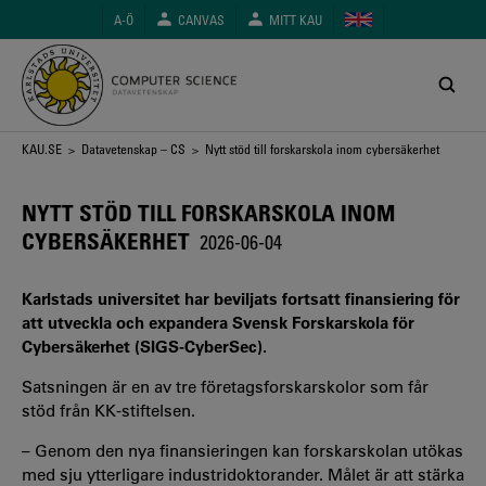
Hoppa
A-Ö
CANVAS
MITT KAU
till
huvudinnehåll
Länkstig
KAU.SE
>
Datavetenskap – CS
> Nytt stöd till forskarskola inom cybersäkerhet
NYTT STÖD TILL FORSKARSKOLA INOM
CYBERSÄKERHET
2026-06-04
Karlstads universitet har beviljats fortsatt finansiering för
att utveckla och expandera Svensk Forskarskola för
Cybersäkerhet (SIGS-CyberSec).
Satsningen är en av tre företagsforskarskolor som får
stöd från KK-stiftelsen.
– Genom den nya finansieringen kan forskarskolan utökas
med sju ytterligare industridoktorander. Målet är att stärka