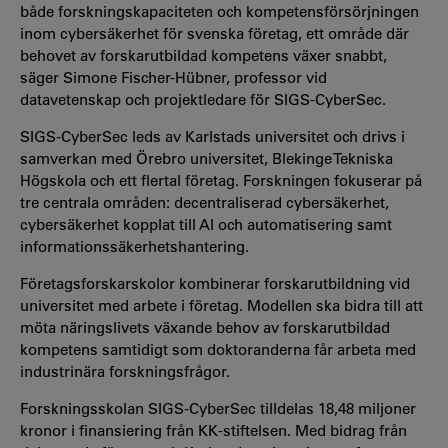
både forskningskapaciteten och kompetensförsörjningen
inom cybersäkerhet för svenska företag, ett område där
behovet av forskarutbildad kompetens växer snabbt,
säger Simone Fischer-Hübner, professor vid
datavetenskap och projektledare för SIGS-CyberSec.
SIGS-CyberSec leds av Karlstads universitet och drivs i
samverkan med Örebro universitet, Blekinge Tekniska
Högskola och ett flertal företag. Forskningen fokuserar på
tre centrala områden: decentraliserad cybersäkerhet,
cybersäkerhet kopplat till AI och automatisering samt
informationssäkerhetshantering.
Företagsforskarskolor kombinerar forskarutbildning vid
universitet med arbete i företag. Modellen ska bidra till att
möta näringslivets växande behov av forskarutbildad
kompetens samtidigt som doktoranderna får arbeta med
industrinära forskningsfrågor.
Forskningsskolan SIGS-CyberSec tilldelas 18,48 miljoner
kronor i finansiering från KK-stiftelsen. Med bidrag från