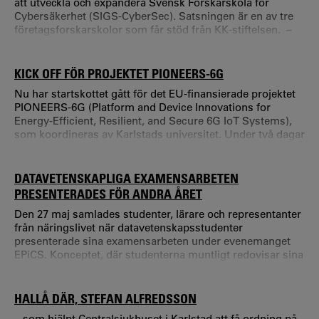
att utveckla och expandera Svensk Forskarskola för
Cybersäkerhet (SIGS-CyberSec). Satsningen är en av tre
företagsforskarskolor som får stöd från KK-stiftelsen. –
Genom den nya finansieringen kan forskarskolan utökas
med sju ytterligare industridoktorander.
KICK OFF FÖR PROJEKTET PIONEERS-6G
Nu har startskottet gått för det EU-finansierade projektet
PIONEERS-6G (Platform and Device Innovations for
Energy-Efficient, Resilient, and Secure 6G IoT Systems),
som koordineras av Karlstads universitet. Under två dagar
samlades alla samarbetspartners vid Karlstads universitet
för att sätta ramarna för det fortsatta arbetet. – Det var
mycket värdefullt att träffa alla partners och lära känna
DATAVETENSKAPLIGA EXAMENSARBETEN
varandra bättre.
PRESENTERADES FÖR ANDRA ÅRET
Den 27 maj samlades studenter, lärare och representanter
från näringslivet när datavetenskapsstudenter
presenterade sina examensarbeten under evenemanget
EPiCS. Konceptet, där studenterna muntligt redovisar sina
projekt för en öppen publik, genomfördes för andra året i
rad. För många besökare blev dagen en möjlighet att få en
inblick i den bredd av ämnen som studenterna arbetat
HALLÅ DÄR, STEFAN ALFREDSSON
med under sina utbildningar.
...som hjälpt Centralsjukhuset i Karlstad att få ordning på