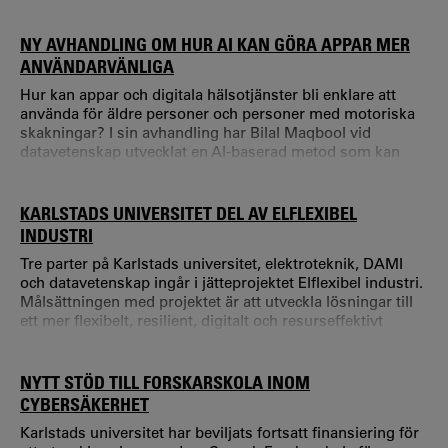
framtidens kommunikationsteknik såsom 5G, kommande
6G-nät, edge computing och molntjänster kan användas
för att skapa realistiska och tillgängliga utbildningsmiljöer
NY AVHANDLING OM HUR AI KAN GÖRA APPAR MER
för vårdpersonal. Under testerna deltog studenterna i
ANVÄNDARVÄNLIGA
simulerade akutsituationer där de fick träna på
Hur kan appar och digitala hälsotjänster bli enklare att
använda för äldre personer och personer med motoriska
skakningar? I sin avhandling har Bilal Maqbool vid
datavetenskap utvecklat en AI-baserad metod som kan
efterlikna användares interaktioner och undersökt varför
användbarhetstester ofta är en utmaning. – För att skapa
användarvänliga system behöver utvecklare testa sina
KARLSTADS UNIVERSITET DEL AV ELFLEXIBEL
produkter med riktiga användare.
INDUSTRI
Tre parter på Karlstads universitet, elektroteknik, DAMI
och datavetenskap ingår i jätteprojektet Elflexibel industri.
Målsättningen med projektet är att utveckla lösningar till
ett mer flexibelt, resilient, digitalt och resurseffektivt
energisystem. Karlstads universitets roll i projektet är att
utveckla AI-baserade lösningar som gör det möjligt för
företag att förutse energibehov, priser och
NYTT STÖD TILL FORSKARSKOLA INOM
flexibilitetsmöjligheter.
CYBERSÄKERHET
Karlstads universitet har beviljats fortsatt finansiering för