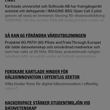
Karlstads universitet och Softcode AB har framgångsrikt
avslutat sitt deltagande i IMAGINE-B5G Open Call 2 pilot
genom att testa en immersiv lösning för distansutbildning
(SIMONE) vid den norska SINLAB-anläggningen under en
12-månadersperiod.
SÅ KAN 6G FÖRÄNDRA VÅRDUTBILDNINGEN
Projektet 6G-PATH (6G-Pilots and Trials Through Europe)
där både datavetenskap och omvårdnad medverkar och
som har valts ut till IVAs 100-lista, presenterade nyligen
tekniken inför en publik under ett fullsatt seminarium.
Målet med projektet är att utveckla utbildningen inom
hälso- och sjukvård genom att använda avancerad
kommunikationsteknik som 5G och 6G, i kombination
FORSKARE KARTLADE HINDER FÖR
med Extended Reality, XR och Virtual Reality, VR. Målet är
HÄLSOINNOVATION I OFFENTLIG SEKTOR
att göra vårdutbildning mer real
Vilka hinder finns för digital hälsoinnovation i offentlig
sektor?
HACKERSPACE STÄRKER STUDENTMILJÖN VID
DATAVETENSKAP