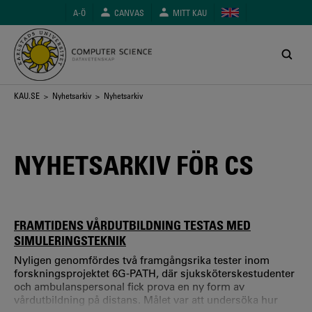
Hoppa
A-Ö
CANVAS
MITT KAU
till
huvudinnehåll
Länkstig
KAU.SE
>
Nyhetsarkiv
> Nyhetsarkiv
NYHETSARKIV FÖR CS
FRAMTIDENS VÅRDUTBILDNING TESTAS MED
SIMULERINGSTEKNIK
Nyligen genomfördes två framgångsrika tester inom
forskningsprojektet 6G-PATH, där sjuksköterskestudenter
och ambulanspersonal fick prova en ny form av
vårdutbildning på distans. Målet var att undersöka hur