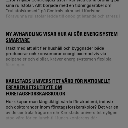
sina rullstolar. Allt började med en tidningsartikel om
”rullstolskaoset” på Centralsjukhuset i Karlstad.
Försvunna rullstolar ledde till onödigt letande och stress i
verksamheten.
NY AVHANDLING VISAR HUR AI GÖR ENERGISYSTEM
SMARTARE
I takt med att allt fler hushåll och byggnader både
producerar och konsumerar energi exempelvis via
solpaneler och elbilar, kräver energisystemen flexibla
lösningar.
KARLSTADS UNIVERSITET VÄRD FÖR NATIONELLT
ERFARENHETSUTBYTE OM
FÖRETAGSFORSKARSKOLOR
Hur skapar man långsiktigt värde för akademi, industri
och doktorander inom företagsforskarskolor? Det var en
av de centrala frågorna när Karlstads universitet nyligen
stod värd för en lunch-till-lunch-konferens där
projektledare för samtliga KK-stiftelsefinansierade