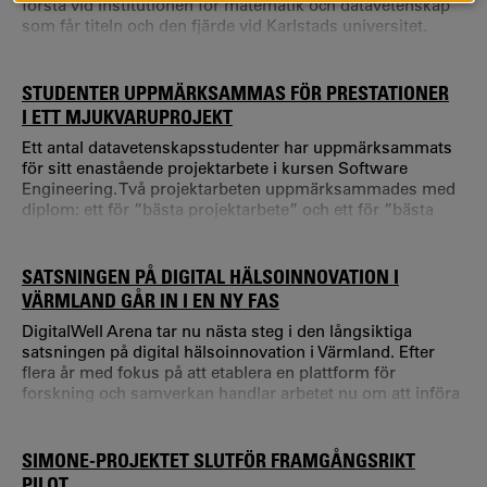
första vid Institutionen för matematik och datavetenskap
som får titeln och den fjärde vid Karlstads universitet.
Titeln excellent lärare ges till lärare som utvecklar
undervisningen genom att förena den med forskning och
hjälper studenter att förstå och tänka på nya sätt.
STUDENTER UPPMÄRKSAMMAS FÖR PRESTATIONER
I ETT MJUKVARUPROJEKT
Ett antal datavetenskapsstudenter har uppmärksammats
för sitt enastående projektarbete i kursen Software
Engineering. Två projektarbeten uppmärksammades med
diplom: ett för ”bästa projektarbete” och ett för ”bästa
UX-design”. Jonathan Vestin, lektor i datavetenskap, tog
fram kravspecifikationen och fungerade som slutkund: –
Det var imponerande att se en så professionell app
SATSNINGEN PÅ DIGITAL HÄLSOINNOVATION I
utvecklas av studenterna inom en begränsad tidsram.
VÄRMLAND GÅR IN I EN NY FAS
DigitalWell Arena tar nu nästa steg i den långsiktiga
satsningen på digital hälsoinnovation i Värmland. Efter
flera år med fokus på att etablera en plattform för
forskning och samverkan handlar arbetet nu om att införa
och använda digitala lösningar i större skala i praktiken.
Forskningen vid Karlstads universitet har varit en central
drivkraft i DigitalWell Arena sedan starten 2019.
SIMONE-PROJEKTET SLUTFÖR FRAMGÅNGSRIKT
PILOT