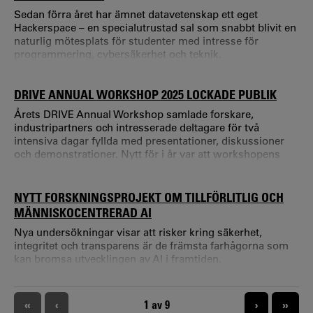
Sedan förra året har ämnet datavetenskap ett eget
Hackerspace – en specialutrustad sal som snabbt blivit en
naturlig mötesplats för studenter med intresse för
programmering, cybersäkerhet och teknik.
DRIVE ANNUAL WORKSHOP 2025 LOCKADE PUBLIK
Årets DRIVE Annual Workshop samlade forskare,
industripartners och intresserade deltagare för två
intensiva dagar fyllda med presentationer, diskussioner
och demonstrationer. Nytt för i år var att workshopens
första del var öppen för en bredare publik med målet att
sprida forskningsresultat och skapa nya kontakter mellan
akademi och industrin. Öppen del med fokus på aktuell
NYTT FORSKNINGSPROJEKT OM TILLFÖRLITLIG OCH
forskning Den öppna delen inleddes med
MÄNNISKOCENTRERAD AI
välkomsthälsningar från Karlstads universitet och Telia, fö
Nya undersökningar visar att risker kring säkerhet,
integritet och transparens är de främsta farhågorna som
kan bromsa utvecklingen av AI i framtiden.
PAGINERING
«
‹
NUVARANDE SIDA
1 av 9
›
»