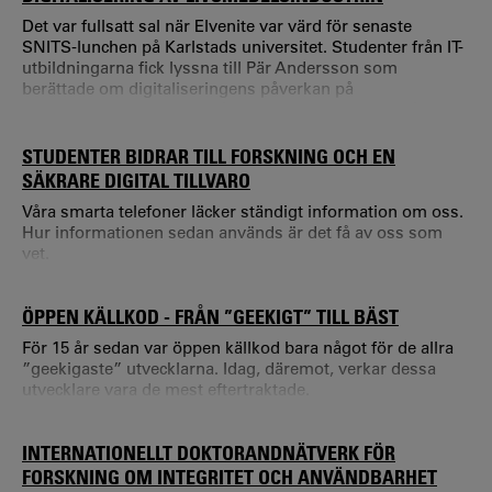
Det var fullsatt sal när Elvenite var värd för senaste
SNITS-lunchen på Karlstads universitet. Studenter från IT-
utbildningarna fick lyssna till Pär Andersson som
berättade om digitaliseringens påverkan på
livsmedelsindustrin och några konkreta exempel från
deras vardag. T.ex.
STUDENTER BIDRAR TILL FORSKNING OCH EN
SÄKRARE DIGITAL TILLVARO
Våra smarta telefoner läcker ständigt information om oss.
Hur informationen sedan används är det få av oss som
vet.
ÖPPEN KÄLLKOD - FRÅN ”GEEKIGT” TILL BÄST
För 15 år sedan var öppen källkod bara något för de allra
”geekigaste” utvecklarna. Idag, däremot, verkar dessa
utvecklare vara de mest eftertraktade.
INTERNATIONELLT DOKTORANDNÄTVERK FÖR
FORSKNING OM INTEGRITET OCH ANVÄNDBARHET