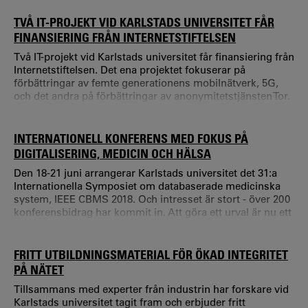
på CGI Next, reda ut skillnaden på de två företeelserna -
Vad är egentligen vad? Var går gränsen mellan de två? Vad
TVÅ IT-PROJEKT VID KARLSTADS UNIVERSITET FÅR
ska vi ha dem till?
FINANSIERING FRÅN INTERNETSTIFTELSEN
Två IT-projekt vid Karlstads universitet får finansiering från
Internetstiftelsen. Det ena projektet fokuserar på
förbättringar av femte generationens mobilnätverk, 5G,
och det andra på förbättringar av anonymitetstjänsten Tor.
Totalt är det fem projekt som beviljas finansiering och får
dela på 1,4 miljoner kronor från Internetstiftelsens
Internetfond.
INTERNATIONELL KONFERENS MED FOKUS PÅ
DIGITALISERING, MEDICIN OCH HÄLSA
Den 18-21 juni arrangerar Karlstads universitet det 31:a
Internationella Symposiet om databaserade medicinska
system, IEEE CBMS 2018. Och intresset är stort - över 200
konferensbidrag har kommit in. Att göra ett urval är nu ett
digert jobb för symposiets internationella kommitté.
FRITT UTBILDNINGSMATERIAL FÖR ÖKAD INTEGRITET
PÅ NÄTET
Tillsammans med experter från industrin har forskare vid
Karlstads universitet tagit fram och erbjuder fritt