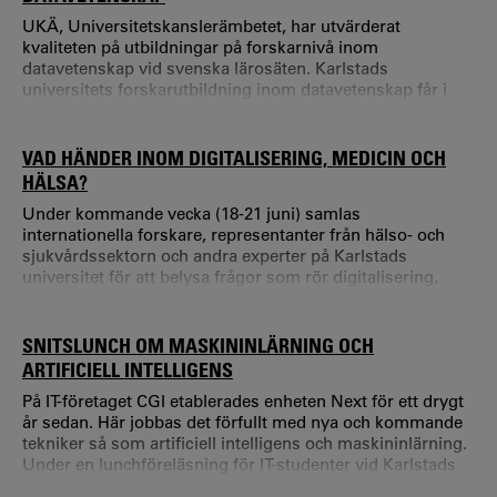
UKÄ, Universitetskanslerämbetet, har utvärderat
kvaliteten på utbildningar på forskarnivå inom
datavetenskap vid svenska lärosäten. Karlstads
universitets forskarutbildning inom datavetenskap får i
granskningen omdömet hög kvalitet. - De senaste tre åren
har vår forskarutbildning haft en remarkabel tillväxt,
precis som vår övriga forskningsverksamhet.
VAD HÄNDER INOM DIGITALISERING, MEDICIN OCH
HÄLSA?
Under kommande vecka (18-21 juni) samlas
internationella forskare, representanter från hälso- och
sjukvårdssektorn och andra experter på Karlstads
universitet för att belysa frågor som rör digitalisering,
medicin och hälsa.
SNITSLUNCH OM MASKININLÄRNING OCH
ARTIFICIELL INTELLIGENS
På IT-företaget CGI etablerades enheten Next för ett drygt
år sedan. Här jobbas det förfullt med nya och kommande
tekniker så som artificiell intelligens och maskininlärning.
Under en lunchföreläsning för IT-studenter vid Karlstads
universitet försökte Christer Enfors, en av medarbetarna