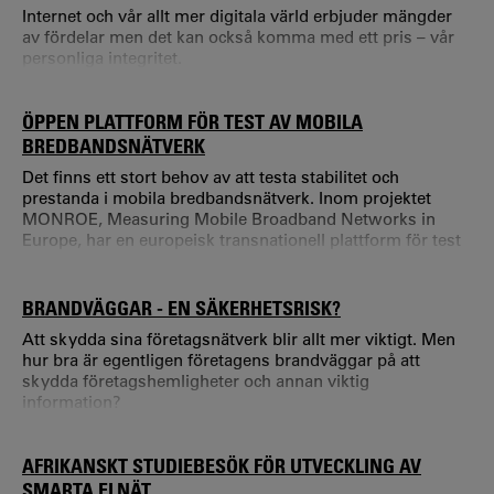
Internet och vår allt mer digitala värld erbjuder mängder
av fördelar men det kan också komma med ett pris – vår
personliga integritet.
ÖPPEN PLATTFORM FÖR TEST AV MOBILA
BREDBANDSNÄTVERK
Det finns ett stort behov av att testa stabilitet och
prestanda i mobila bredbandsnätverk. Inom projektet
MONROE, Measuring Mobile Broadband Networks in
Europe, har en europeisk transnationell plattform för test
av mobila bredbandsnätverk utvecklats. Plattformen är nu
öppen och tillgänglig för externa aktörer.
BRANDVÄGGAR - EN SÄKERHETSRISK?
Att skydda sina företagsnätverk blir allt mer viktigt. Men
hur bra är egentligen företagens brandväggar på att
skydda företagshemligheter och annan viktig
information?
AFRIKANSKT STUDIEBESÖK FÖR UTVECKLING AV
SMARTA ELNÄT