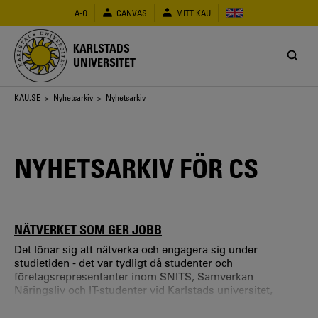
Hoppa
A-Ö
CANVAS
MITT KAU
till
huvudinnehåll
KARLSTADS
UNIVERSITET
Länkstig
KAU.SE
>
Nyhetsarkiv
> Nyhetsarkiv
NYHETSARKIV FÖR CS
NÄTVERKET SOM GER JOBB
Det lönar sig att nätverka och engagera sig under
studietiden - det var tydligt då studenter och
företagsrepresentanter inom SNITS, Samverkan
Näringsliv och IT-studenter vid Karlstads universitet,
träffades för att knyta kontakter vid årets IT-middag den 20
september. Att många studenter erbjuds arbete efter