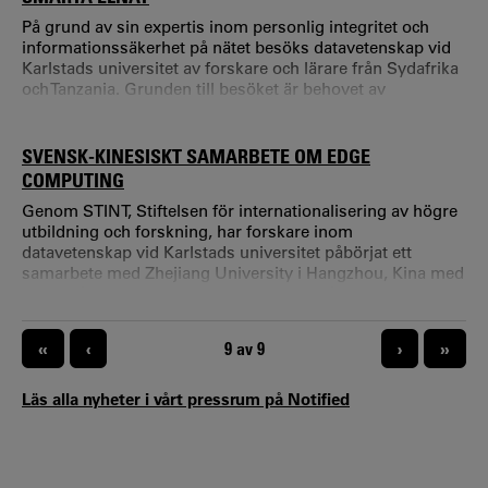
På grund av sin expertis inom personlig integritet och
informationssäkerhet på nätet besöks datavetenskap vid
Karlstads universitet av forskare och lärare från Sydafrika
och Tanzania. Grunden till besöket är behovet av
energiförsörjning i Afrika och utveckling av utbildning
inom smarta elnät. I Afrika är energiförsörjning en viktig
hållbarhets- och utvecklingsfråga.
SVENSK-KINESISKT SAMARBETE OM EDGE
COMPUTING
Genom STINT, Stiftelsen för internationalisering av högre
utbildning och forskning, har forskare inom
datavetenskap vid Karlstads universitet påbörjat ett
samarbete med Zhejiang University i Hangzhou, Kina med
fokus på Edge Computing Tre forskare från datavetenskap
vid Karlstads universitet och två forskare från Zhejiang
University kommer att arbeta i det ettåriga projektet. -
PAGINERING
«
‹
NUVARANDE SIDA
9 av 9
›
»
Under cirka en månad i början av projektet så besöker vi
dem i Kina.
Läs alla nyheter i vårt pressrum på Notified