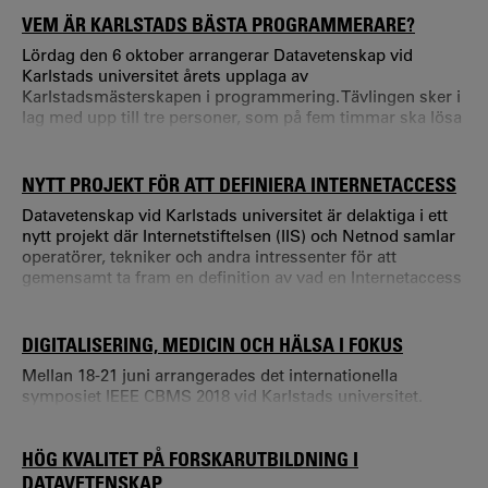
avslutade ex-jobb var något som alla de tio deltagande
VEM ÄR KARLSTADS BÄSTA PROGRAMMERARE?
företagen betonade under den inledande presentationen.
Lördag den 6 oktober arrangerar Datavetenskap vid
Karlstads universitet årets upplaga av
Karlstadsmästerskapen i programmering. Tävlingen sker i
lag med upp till tre personer, som på fem timmar ska lösa
ett dussin programmeringsuppgifter.
NYTT PROJEKT FÖR ATT DEFINIERA INTERNETACCESS
Datavetenskap vid Karlstads universitet är delaktiga i ett
nytt projekt där Internetstiftelsen (IIS) och Netnod samlar
operatörer, tekniker och andra intressenter för att
gemensamt ta fram en definition av vad en Internetaccess
är. Syftet är att underlätta för både användare och
leverantörer att veta och vara överens om vad som
förväntas av den uppkoppling man köper. Allt fler delar av
DIGITALISERING, MEDICIN OCH HÄLSA I FOKUS
samhället blir beroende av en stabil internetuppkoppling.
Mellan 18-21 juni arrangerades det internationella
symposiet IEEE CBMS 2018 vid Karlstads universitet.
HÖG KVALITET PÅ FORSKARUTBILDNING I
DATAVETENSKAP