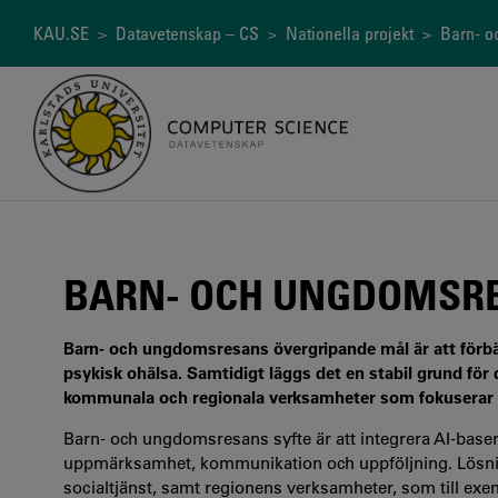
Hoppa
till
Länkstig
KAU.SE
>
Datavetenskap – CS
>
Nationella projekt
> Barn- o
huvudinnehåll
BARN- OCH UNGDOMSR
Barn- och ungdomsresans övergripande mål är att förbä
psykisk ohälsa. Samtidigt läggs det en stabil grund fö
kommunala och regionala verksamheter som fokuserar p
Barn- och ungdomsresans syfte är att integrera AI-baser
uppmärksamhet, kommunikation och uppföljning. Lösnin
socialtjänst, samt regionens verksamheter, som till exe