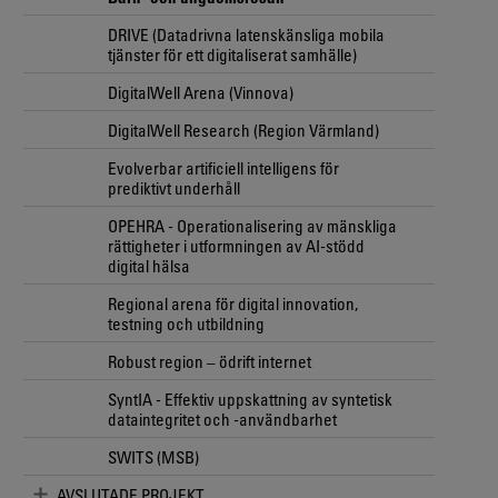
DRIVE (Datadrivna latenskänsliga mobila
tjänster för ett digitaliserat samhälle)
DigitalWell Arena (Vinnova)
DigitalWell Research (Region Värmland)
Evolverbar artificiell intelligens för
prediktivt underhåll
OPEHRA - Operationalisering av mänskliga
rättigheter i utformningen av AI-stödd
digital hälsa
Regional arena för digital innovation,
testning och utbildning
Robust region – ödrift internet
SyntIA - Effektiv uppskattning av syntetisk
dataintegritet och -användbarhet
SWITS (MSB)
AVSLUTADE PROJEKT