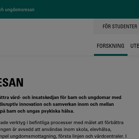
ch ungdomsresan
TOPPMENY
FÖR STUDENTER
FORSKNING
UT
ESAN
ttra vård- och insatskedjan för barn och ungdomar med
r disruptiv innovation och samverkan inom och mellan
å barn och ungas psykiska hälsa.
ade verktyg i befintliga processer med målet att förbättra
gen är avsedd att användas inom skola, elevhälsa,
mpel ungdomsmottagning, första linjen och vårdcentraler. I