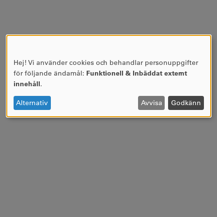
Hej! Vi använder cookies och behandlar personuppgifter
ANVÄNDNING
för följande ändamål:
Funktionell & Inbäddat externt
AV
innehåll
.
PERSONUPPGIFTER
OCH
Alternativ
Avvisa
Godkänn
COOKIES