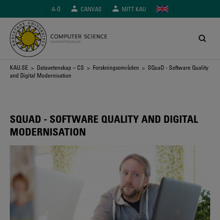
Hoppa
A-Ö
CANVAS
MITT KAU
till
huvudinnehåll
Länkstig
KAU.SE
>
Datavetenskap – CS
>
Forskningsområden
> SQuaD - Software Quality
and Digital Modernisation
SQUAD - SOFTWARE QUALITY AND DIGITAL
MODERNISATION