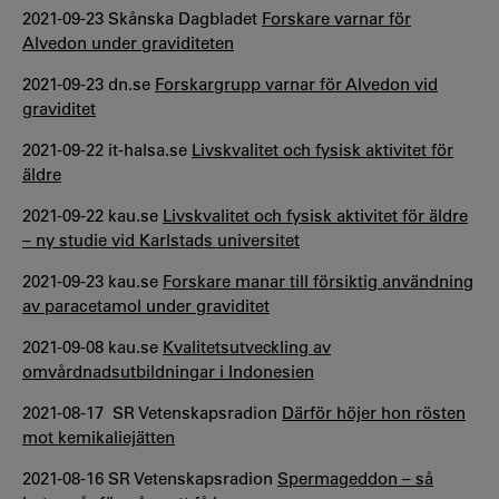
2021-09-23 Skånska Dagbladet
Forskare varnar för
Alvedon under graviditeten
2021-09-23 dn.se
Forskargrupp varnar för Alvedon vid
graviditet
2021-09-22 it-halsa.se
Livskvalitet och fysisk aktivitet för
äldre
2021-09-22 kau.se
Livskvalitet och fysisk aktivitet för äldre
– ny studie vid Karlstads universitet
2021-09-23 kau.se
Forskare manar till försiktig användning
av paracetamol under graviditet
2021-09-08 kau.se
Kvalitetsutveckling av
omvårdnadsutbildningar i Indonesien
2021-08-17 SR Vetenskapsradion
Därför höjer hon rösten
mot kemikaliejätten
2021-08-16 SR Vetenskapsradion
Spermageddon – så