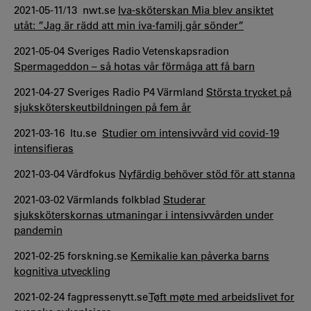
2021-05-11/13 nwt.se
Iva-sköterskan Mia blev ansiktet
utåt: ”Jag är rädd att min iva-familj går sönder”
2021-05-04 Sveriges Radio Vetenskapsradion
Spermageddon – så hotas vår förmåga att få barn
2021-04-27 Sveriges Radio P4 Värmland
Största trycket på
sjuksköterskeutbildningen på fem år
2021-03-16 ltu.se
Studier om intensivvård vid covid-19
intensifieras
2021-03-04 Vårdfokus
Nyfärdig behöver stöd för att stanna
2021-03-02 Värmlands folkblad
Studerar
sjuksköterskornas utmaningar i intensivvården under
pandemin
2021-02-25 forskning.se
Kemikalie kan påverka barns
kognitiva utveckling
2021-02-24 fagpressenytt.se
Tøft møte med arbeidslivet for