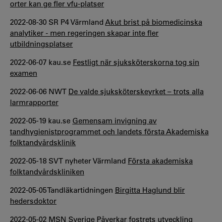
orter kan ge fler vfu-platser
2022-08-30 SR P4 Värmland
Akut brist på biomedicinska
analytiker - men regeringen skapar inte fler
utbildningsplatser
2022-06-07 kau.se
Festligt när sjuksköterskorna tog sin
examen
2022-06-06 NWT
De valde sjuksköterskeyrket – trots alla
larmrapporter
2022-05-19 kau.se
Gemensam invigning av
tandhygienistprogrammet och landets första Akademiska
folktandvårdsklinik
2022-05-18 SVT nyheter Värmland
Första akademiska
folktandvårdskliniken
2022-05-05 Tandläkartidningen
Birgitta Haglund blir
hedersdoktor
2022-05-02 MSN Sverige
Påverkar fostrets utveckling