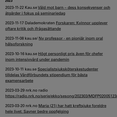
2023
2023-11-22 Kau.se
Våld mot barn – dess konsekvenser och
åtgärder i fokus på seminariedag
2023-11-17 Dalademokraten
Forskaren: Kvinnor upplever
oftare kritik och ifrågasättande
2023-11-08 kau.se/
Ny professor - en pionjär inom oral
hälsoforskning
2023-10-16 kau.se
Högt personligt pris även för chefer
inom intensivvård under pandemin
2023-10-11 kau.se
Specialistsjuksköterskestudenter
tilldelas Vårdförbundets stipendium för bästa
examensarbete
2023-03-29 nrk.no radio
https://radio.nrk.no/serie/ekko/sesong/202303/MDFP0200512
2023-03-20 nrk.no
Maria (21) har hatt kreftsjuke foreldre
hele livet: Savner bedre oppfølging