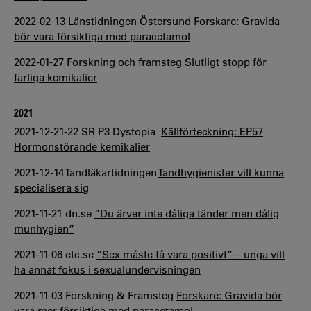
2022-02-13 Länstidningen Östersund
Forskare: Gravida
bör vara försiktiga med paracetamol
2022-01-27 Forskning och framsteg
Slutligt stopp för
farliga kemikalier
2021
2021-12-21-22 SR P3 Dystopia
Källförteckning: EP57
Hormonstörande kemikalier
2021-12-14 Tandläkartidningen
Tandhygienister vill kunna
specialisera sig
2021-11-21 dn.se
”Du ärver inte dåliga tänder men dålig
munhygien”
2021-11-06 etc.se
”Sex måste få vara positivt” – unga vill
ha annat fokus i sexualundervisningen
2021-11-03 Forskning & Framsteg
Forskare: Gravida bör
vara mer försiktiga med paracetamol