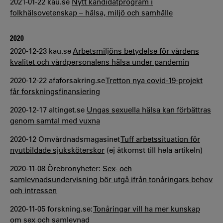
2021-01-22 kau.se
Nytt kandidatprogram i
folkhälsovetenskap – hälsa, miljö och samhälle
2020
2020-12-23 kau.se
Arbetsmiljöns betydelse för vårdens
kvalitet och vårdpersonalens hälsa under pandemin
2020-12-22 afaforsakring.se
Tretton nya covid-19-projekt
får forskningsfinansiering
2020-12-17 altinget.se
Ungas sexuella hälsa kan förbättras
genom samtal med vuxna
2020-12 Omvårdnadsmagasinet
Tuff arbetssituation för
nyutbildade sjuksköterskor
(ej åtkomst till hela artikeln)
2020-11-08 Örebronyheter:
Sex- och
samlevnadsundervisning bör utgå ifrån tonåringars behov
och intressen
2020-11-05 forskning.se:
Tonåringar vill ha mer kunskap
om sex och samlevnad