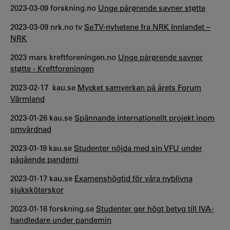
2023-03-09 forskning.no
Unge pårørende savner støtte
2023-03-09 nrk.no tv
Se TV-nyhetene fra NRK Innlandet –
NRK
2023 mars kreftforeningen.no
Unge pårørende savner
støtte - Kreftforeningen
2023-02-17 kau.se
Mycket samverkan på årets Forum
Värmland
2023-01-26 kau.se
Spännande internationellt projekt inom
omvårdnad
2023-01-19 kau.se
Studenter nöjda med sin VFU under
pågående pandemi
2023-01-17 kau.se
Examenshögtid för våra nyblivna
sjuksköterskor
2023-01-16 forskning.se
Studenter ger högt betyg till IVA-
handledare under pandemin