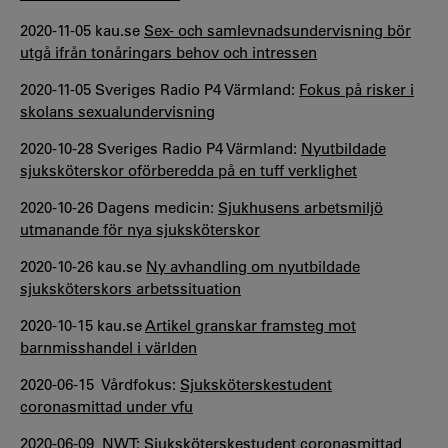
2020-11-05 kau.se
Sex- och samlevnadsundervisning bör
utgå ifrån tonåringars behov och intressen
2020-11-05 Sveriges Radio P4 Värmland:
Fokus på risker i
skolans sexualundervisning
2020-10-28 Sveriges Radio P4 Värmland:
Nyutbildade
sjuksköterskor oförberedda på en tuff verklighet
2020-10-26 Dagens medicin:
Sjukhusens arbetsmiljö
utmanande för nya sjuksköterskor
2020-10-26 kau.se
Ny avhandling om nyutbildade
sjuksköterskors arbetssituation
2020-10-15 kau.se
Artikel granskar framsteg mot
barnmisshandel i världen
2020-06-15 Vårdfokus:
Sjuksköterskestudent
coronasmittad under vfu
2020-06-09 NWT:
Sjuksköterskestudent coronasmittad