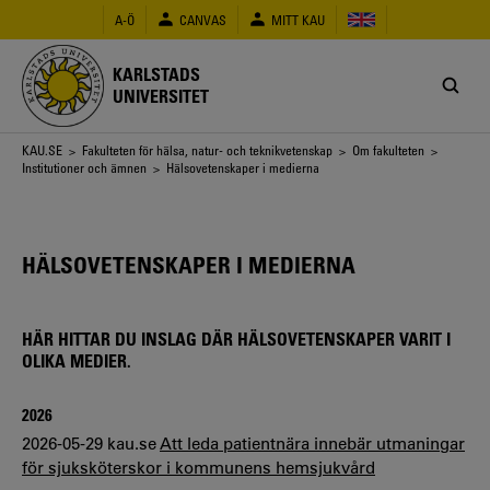
Hoppa
A-Ö
CANVAS
MITT KAU
till
huvudinnehåll
KARLSTADS
UNIVERSITET
Länkstig
KAU.SE
>
Fakulteten för hälsa, natur- och teknikvetenskap
>
Om fakulteten
>
Institutioner och ämnen
> Hälsovetenskaper i medierna
HÄLSOVETENSKAPER I MEDIERNA
HÄR HITTAR DU INSLAG DÄR HÄLSOVETENSKAPER VARIT I
OLIKA MEDIER.
2026
2026-05-29 kau.se
Att leda patientnära innebär utmaningar
för sjuksköterskor i kommunens hemsjukvård