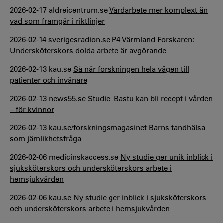
2026-02-17 aldreicentrum.se
Vårdarbete mer komplext än
vad som framgår i riktlinjer
2026-02-14 sverigesradion.se P4 Värmland
Forskaren:
Undersköterskors dolda arbete är avgörande
2026-02-13 kau.se
Så når forskningen hela vägen till
patienter och invånare
2026-02-13 news55.se
Studie: Bastu kan bli recept i vården
– för kvinnor
2026-02-13 kau.se/forskningsmagasinet
Barns tandhälsa
som jämlikhetsfråga
2026-02-06 medicinskaccess.se
Ny studie ger unik inblick i
sjuksköterskors och undersköterskors arbete i
hemsjukvården
2026-02-06 kau.se
Ny studie ger inblick i sjuksköterskors
och undersköterskors arbete i hemsjukvården