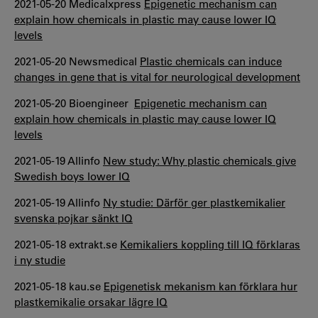
2021-05-20 Medicalxpress
Epigenetic mechanism can
explain how chemicals in plastic may cause lower IQ
levels
2021-05-20 Newsmedical
Plastic chemicals can induce
changes in gene that is vital for neurological development
2021-05-20 Bioengineer
Epigenetic mechanism can
explain how chemicals in plastic may cause lower IQ
levels
2021-05-19 Allinfo
New study: Why plastic chemicals give
Swedish boys lower IQ
2021-05-19 Allinfo
Ny studie: Därför ger plastkemikalier
svenska pojkar sänkt IQ
2021-05-18 extrakt.se
Kemikaliers koppling till IQ förklaras
i ny studie
2021-05-18 kau.se
Epigenetisk mekanism kan förklara hur
plastkemikalie orsakar lägre IQ