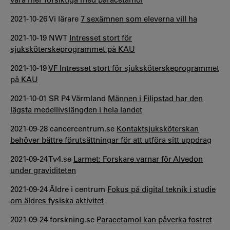
2021-10-26 Vi lärare
7 sexämnen som eleverna vill ha
2021-10-19 NWT
Intresset stort för
sjuksköterskeprogrammet på KAU
2021-10-19
VF Intresset stort för sjuksköterskeprogrammet
på KAU
2021-10-01 SR P4 Värmland
Männen i Filipstad har den
lägsta medellivslängden i hela landet
2021-09-28 cancercentrum.se
Kontaktsjuksköterskan
behöver bättre förutsättningar för att utföra sitt uppdrag
2021-09-24 Tv4.se
Larmet: Forskare varnar för Alvedon
under graviditeten
2021-09-24 Äldre i centrum
Fokus på digital teknik i studie
om äldres fysiska aktivitet
2021-09-24 forskning.se
Paracetamol kan påverka fostret