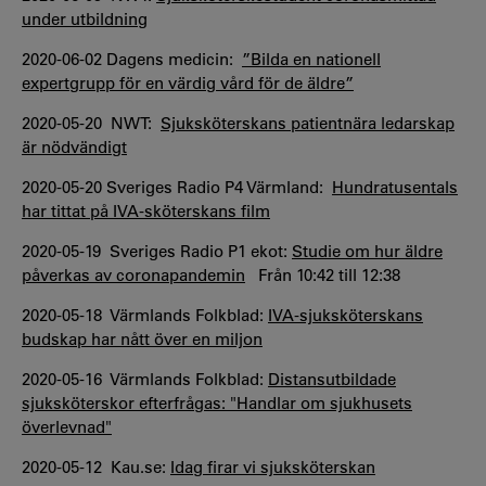
under utbildning
2020-06-02 Dagens medicin:
”Bilda en nationell
expertgrupp för en värdig vård för de äldre”
2020-05-20 NWT:
Sjuksköterskans patientnära ledarskap
är nödvändigt
2020-05-20 Sveriges Radio P4 Värmland:
Hundratusentals
har tittat på IVA-sköterskans film
2020-05-19 Sveriges Radio P1 ekot:
Studie om hur äldre
påverkas av coronapandemin
Från 10:42 till 12:38
2020-05-18 Värmlands Folkblad:
IVA-sjuksköterskans
budskap har nått över en miljon
2020-05-16 Värmlands Folkblad:
Distansutbildade
sjuksköterskor efterfrågas: "Handlar om sjukhusets
överlevnad"
2020-05-12 Kau.se:
Idag firar vi sjuksköterskan