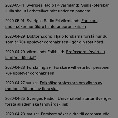
2020-05-11 Sveriges Radio P4 Värmland:
Sjuksköterskan
Julia ska ut i arbetslivet mitt under en pandemi
2020-05-01 Sveriges Radio P4 Värmland:
Forskare
undersöker hur äldre hanterar coronakrisen
2020-04-29 Doktorn.com:
Hjälp forskarna förstå hur du
som är 70+ upplever coronakrisen - gör din röst hörd
2020-04-29 Värmlands Folkblad:
Professorn: "svårt att
jämföra dödstal"
2020-04-28 Forskning.se:
Forskare vill veta hur personer
70+ upplever coronakrisen
2020-04-27 svt.se:
Folkhälsoprofessorn om vikten av
motion: Jättebra av flera skäl
2020-04-25 Sveriges Radio:
Universitetet startar Sveriges
första akademiska tandvårdsklinik
2020-04-23 svt.se:
Forskare söker äldre till coronastudie