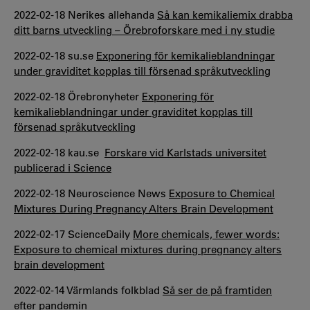
2022-02-18 Nerikes allehanda
Så kan kemikaliemix drabba
ditt barns utveckling – Örebroforskare med i ny studie
2022-02-18 su.se
Exponering för kemikalieblandningar
under graviditet kopplas till försenad språkutveckling
2022-02-18 Örebronyheter
Exponering för
kemikalieblandningar under graviditet kopplas till
försenad språkutveckling
2022-02-18 kau.se
Forskare vid Karlstads universitet
publicerad i Science
2022-02-18 Neuroscience News
Exposure to Chemical
Mixtures During Pregnancy Alters Brain Development
2022-02-17 ScienceDaily
More chemicals, fewer words:
Exposure to chemical mixtures during pregnancy alters
brain development
2022-02-14 Värmlands folkblad
Så ser de på framtiden
efter pandemin