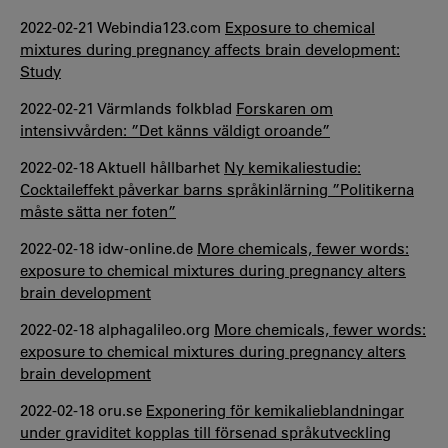
2022-02-21 Webindia123.com
Exposure to chemical
mixtures during pregnancy affects brain development:
Study
2022-02-21 Värmlands folkblad
Forskaren om
intensivvården: ”Det känns väldigt oroande”
2022-02-18 Aktuell hållbarhet
Ny kemikaliestudie:
Cocktaileffekt påverkar barns språkinlärning ”Politikerna
måste sätta ner foten”
2022-02-18 idw-online.de
More chemicals, fewer words:
exposure to chemical mixtures during pregnancy alters
brain development
2022-02-18 alphagalileo.org
More chemicals, fewer words:
exposure to chemical mixtures during pregnancy alters
brain development
2022-02-18 oru.se
Exponering för kemikalieblandningar
under graviditet kopplas till försenad språkutveckling