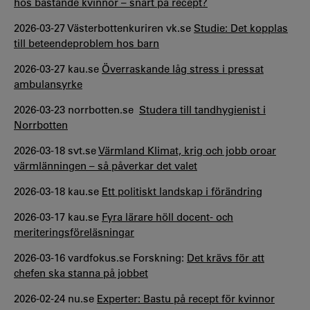
hos bastande kvinnor – snart på recept?
2026-03-27 Västerbottenkuriren vk.se
Studie: Det kopplas
till beteendeproblem hos barn
2026-03-27 kau.se
Överraskande låg stress i pressat
ambulansyrke
2026-03-23 norrbotten.se
Studera till tandhygienist i
Norrbotten
2026-03-18 svt.se
Värmland Klimat, krig och jobb oroar
värmlänningen – så påverkar det valet
2026-03-18 kau.se
Ett politiskt landskap i förändring
2026-03-17 kau.se
Fyra lärare höll docent- och
meriteringsföreläsningar
2026-03-16 vardfokus.se Forskning:
Det krävs för att
chefen ska stanna på jobbet
2026-02-24 nu.se
Experter: Bastu på recept för kvinnor