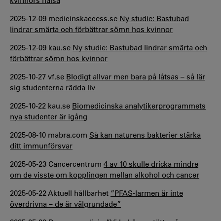
kvinnors hälsa
2025-12-09 medicinskaccess.se
Ny studie: Bastubad
lindrar smärta och förbättrar sömn hos kvinnor
2025-12-09 kau.se
Ny studie: Bastubad lindrar smärta och
förbättrar sömn hos kvinnor
2025-10-27 vf.se
Blodigt allvar men bara på låtsas – så lär
sig studenterna rädda liv
2025-10-22 kau.se
Biomedicinska analytikerprogrammets
nya studenter är igång
2025-08-10 mabra.com
Så kan naturens bakterier stärka
ditt immunförsvar
2025-05-23 Cancercentrum
4 av 10 skulle dricka mindre
om de visste om kopplingen mellan alkohol och cancer
2025-05-22 Aktuell hållbarhet
”PFAS-larmen är inte
överdrivna – de är välgrundade”