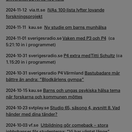
2024-11-12 via.tt.se
IVAs 100-lista lyfter lovande
forskningsprojekt
2024-11-11 kau.se
Ny studie om barns munhälsa
2024-11-01 sverigesradio.se
Vaken med P3 och P4
(ca
5:21:10 in i programmet)
2024-10-31 sverigesradio.se
P4 extra med Titti Schultz
(ca
1.15:20 in i programmet)
2024-10-31 sverigesradio P4 Värmland
Bastubadare mår
bättre än andra: ”Blodkärlens gympa”
2024-10-15 kau.se
Barns och ungas psykiska hälsa tema
när forskarna och kommunen möttes
2024-10-23 svtplay.se
Studio 65, säsong 4, avsnitt 8. Vad
händer med dina tänder?
2024-10-03 vf.se
Utbildning gör comeback – stora
jobbchanser för studenterna: ”Vi har väntat länge”