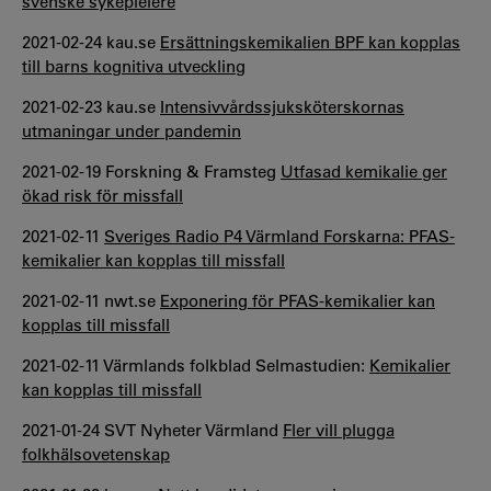
svenske sykepleiere
2021-02-24 kau.se
Ersättningskemikalien BPF kan kopplas
till barns kognitiva utveckling
2021-02-23 kau.se
Intensivvårdssjuksköterskornas
utmaningar under pandemin
2021-02-19 Forskning & Framsteg
Utfasad kemikalie ger
ökad risk för missfall
2021-02-11
Sveriges Radio P4 Värmland Forskarna: PFAS-
kemikalier kan kopplas till missfall
2021-02-11 nwt.se
Exponering för PFAS-kemikalier kan
kopplas till missfall
2021-02-11 Värmlands folkblad Selmastudien:
Kemikalier
kan kopplas till missfall
2021-01-24 SVT Nyheter Värmland
Fler vill plugga
folkhälsovetenskap