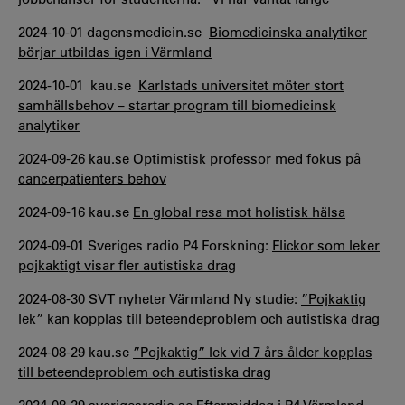
2024-10-01 dagensmedicin.se
Biomedicinska analytiker
börjar utbildas igen i Värmland
2024-10-01 kau.se
Karlstads universitet möter stort
samhällsbehov – startar program till biomedicinsk
analytiker
2024-09-26 kau.se
Optimistisk professor med fokus på
cancerpatienters behov
2024-09-16 kau.se
En global resa mot holistisk hälsa
2024-09-01 Sveriges radio P4 Forskning:
Flickor som leker
pojkaktigt visar fler autistiska drag
2024-08-30 SVT nyheter Värmland Ny studie:
”Pojkaktig
lek” kan kopplas till beteendeproblem och autistiska drag
2024-08-29 kau.se
”Pojkaktig” lek vid 7 års ålder kopplas
till beteendeproblem och autistiska drag