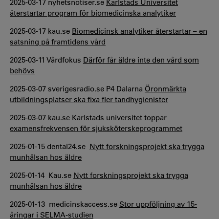
2025-03-17 nyhetsnotiser.se
Karlstads Universitet
återstartar program för biomedicinska analytiker
2025-03-17 kau.se
Biomedicinsk analytiker återstartar – en
satsning på framtidens vård
2025-03-11 Vårdfokus
Därför får äldre inte den vård som
behövs
2025-03-07 sverigesradio.se P4 Dalarna
Öronmärkta
utbildningsplatser ska fixa fler tandhygienister
2025-03-07 kau.se
Karlstads universitet toppar
examensfrekvensen för sjuksköterskeprogrammet
2025-01-15 dental24.se
Nytt forskningsprojekt ska trygga
munhälsan hos äldre
2025-01-14 Kau.se
Nytt forskningsprojekt ska trygga
munhälsan hos äldre
2025-01-13 medicinskaccess.se
Stor uppföljning av 15-
åringar i SELMA-studien