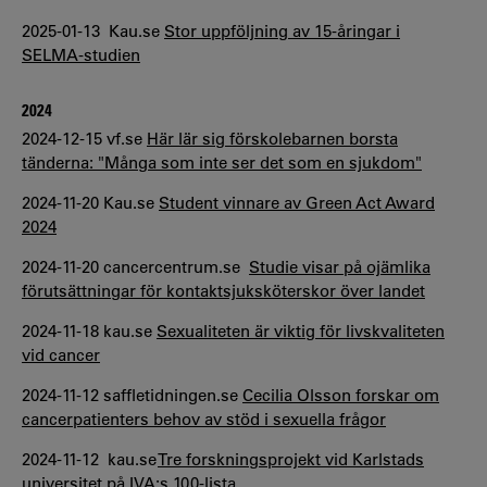
2025-01-13 Kau.se
Stor uppföljning av 15-åringar i
SELMA-studien
2024
2024-12-15 vf.se
Här lär sig förskolebarnen borsta
tänderna: "Många som inte ser det som en sjukdom"
2024-11-20 Kau.se
Student vinnare av Green Act Award
2024
2024-11-20 cancercentrum.se
Studie visar på ojämlika
förutsättningar för kontaktsjuksköterskor över landet
2024-11-18 kau.se
Sexualiteten är viktig för livskvaliteten
vid cancer
2024-11-12 saffletidningen.se
Cecilia Olsson forskar om
cancerpatienters behov av stöd i sexuella frågor
2024-11-12 kau.se
Tre forskningsprojekt vid Karlstads
universitet på IVA:s 100-lista