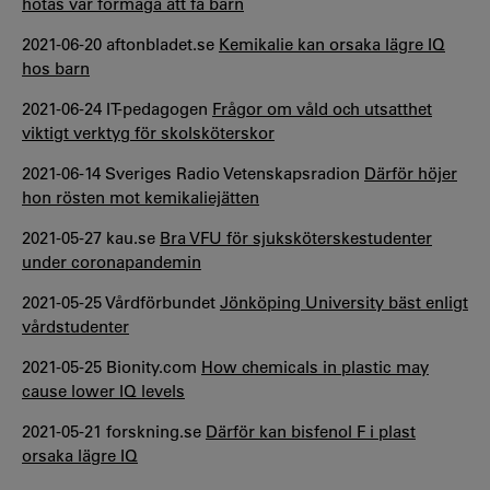
hotas vår förmåga att få barn
2021-06-20 aftonbladet.se
Kemikalie kan orsaka lägre IQ
hos barn
2021-06-24 IT-pedagogen
Frågor om våld och utsatthet
viktigt verktyg för skolsköterskor
2021-06-14 Sveriges Radio Vetenskapsradion
Därför höjer
hon rösten mot kemikaliejätten
2021-05-27 kau.se
Bra VFU för sjuksköterskestudenter
under coronapandemin
2021-05-25 Vårdförbundet
Jönköping University bäst enligt
vårdstudenter
2021-05-25 Bionity.com
How chemicals in plastic may
cause lower IQ levels
2021-05-21 forskning.se
Därför kan bisfenol F i plast
orsaka lägre IQ