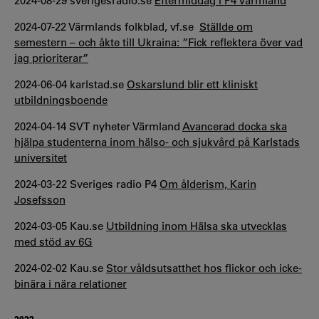
2024-08-29 sverigesradio.se
Eftermiddag i P4 Värmland
2024-07-22 Värmlands folkblad, vf.se
Ställde om
semestern – och åkte till Ukraina: ”Fick reflektera över vad
jag prioriterar”
2024-06-04 karlstad.se
Oskarslund blir ett kliniskt
utbildningsboende
2024-04-14 SVT nyheter Värmland
Avancerad docka ska
hjälpa studenterna inom hälso- och sjukvård på Karlstads
universitet
2024-03-22 Sveriges radio P4
Om ålderism, Karin
Josefsson
2024-03-05 Kau.se
Utbildning inom Hälsa ska utvecklas
med stöd av 6G
2024-02-02 Kau.se
Stor våldsutsatthet hos flickor och icke-
binära i nära relationer