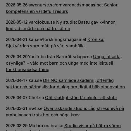
2026-05-26 swenurse.se/omvardnadsmagasinet
Senior
kompetens en värdefull resurs
2026-05-12 vardfokus.se
Ny studie: Bastu gav kvinnor
lindrad smärta och bättre sömn
2026-04-21 kau.se/forskningsmagasinet
Krönika:
Sjukvården som mått på vårt samhälle
2026-04-20 YouTube från Barnrättsdagarna
Unga, utsatta,
osynliga? – våld mot barn och unga med intellektuell
funktionsnedsättning
2026-04-17 kau.se
DHINO samlade akademi, offentlig
sektor och näringsliv för dialog om digital hälsoinnovation
2026-04-07 Chef.se
Otillräckligt stöd får chefer att sluta
2026-03-31 nwt.se
Överraskande studie: Låg stressnivå på
ambulansen trots hot och höga krav
2026-03-29 Må bra mabra.se
Studie visar på bättre sömn