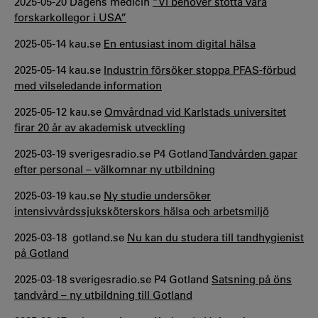
2025-05-20 Dagens medicin
”Vi behöver stötta våra
forskarkollegor i USA”
2025-05-14 kau.se
En entusiast inom digital hälsa
2025-05-14 kau.se
Industrin försöker stoppa PFAS-förbud
med vilseledande information
2025-05-12 kau.se
Omvårdnad vid Karlstads universitet
firar 20 år av akademisk utveckling
2025-03-19 sverigesradio.se P4 Gotland
Tandvården gapar
efter personal – välkomnar ny utbildning
2025-03-19 kau.se
Ny studie undersöker
intensivvårdssjuksköterskors hälsa och arbetsmiljö
2025-03-18 gotland.se
Nu kan du studera till tandhygienist
på Gotland
2025-03-18 sverigesradio.se P4 Gotland
Satsning på öns
tandvård – ny utbildning till Gotland