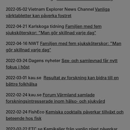
2022-05-02 Vietnam Explorer News Channel
Vanliga
värktabletter kan påverka fostret
2022-04-21 Karlskoga tidning
Familjen med fem
sjuksköterskor: ”Man gör skillnad varje dag"
2022-04-16 NWT
Familjen med fem sjuksköterskor: ”Man
gör skillnad varje dag"
2022-03-24 Dagens nyheter
Sex- och samlevnad får nytt
fokus i höst
2022-03-01 kau.se
Resultat av forskning kan bidra till en
bättre folkhälsa
2022-02-24 kau.se
Forum Värmland samlade
forskningsintresserade inom hälso- och sjukvård
2022-02-24 FishEco
Kemiska cocktails påverkar tillväxt och
beteende hos fisk
2022-02-22 ETC.se
Kemikalier från vanlig plast påverkar