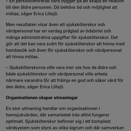
– En personcentrerad vård bygger på att skapa en relation
till den äldre personen. Då behövs tid och möjlighet att
mötas, säger Erica Lillsjö.
Men resultaten visar även att sjuksköterskor och
vårdpersonal har en vardag präglad av tidsbrist och
många administrativa uppgifter för sjuksköterskor. Det
gör att det kan vara svårt för sjuksköterskor att hinna med
hembesök och även för sjuksköterskor och vårdpersonal
att hinna mötas.
– Sjuksköterskorna ville vara mer ute hos de äldre och
både sjuksköterskor och vårdpersonal ville arbeta
närmare varandra för att främja en god och säker vård för
den äldre, säger Erica Lillsjö.
Organisationen skapar utmaningar
En stor utmaning handlar om organisationen i
hemsjukvården, där samarbetet inte alltid fungerar
optimalt. Sjuksköterskor befinner sig i ett komplext
vårdsystem som styrs av olika lagrum och där samverkan