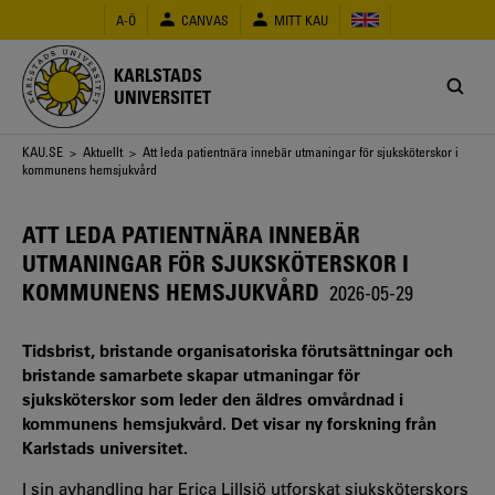
Hoppa
A-Ö
CANVAS
MITT KAU
till
huvudinnehåll
KARLSTADS
UNIVERSITET
Länkstig
KAU.SE
>
Aktuellt
> Att leda patientnära innebär utmaningar för sjuksköterskor i
kommunens hemsjukvård
ATT LEDA PATIENTNÄRA INNEBÄR
UTMANINGAR FÖR SJUKSKÖTERSKOR I
KOMMUNENS HEMSJUKVÅRD
2026-05-29
Tidsbrist, bristande organisatoriska förutsättningar och
bristande samarbete skapar utmaningar för
sjuksköterskor som leder den äldres omvårdnad i
kommunens hemsjukvård. Det visar ny forskning från
Karlstads universitet.
I sin avhandling har Erica Lillsjö utforskat sjuksköterskors