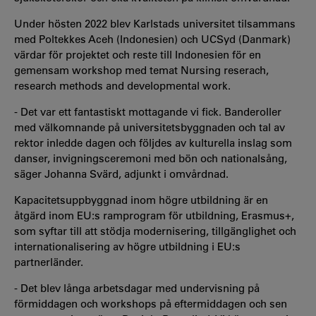
Under hösten 2022 blev Karlstads universitet tilsammans
med Poltekkes Aceh (Indonesien) och UCSyd (Danmark)
värdar för projektet och reste till Indonesien för en
gemensam workshop med temat Nursing reserach,
research methods and developmental work.
- Det var ett
fantastiskt mottagande vi fick. Banderoller
med välkomnande på universitetsbyggnaden och tal av
rektor inledde dagen och följdes av kulturella inslag som
danser, invigningsceremoni med bön och nationalsång,
säger Johanna Svärd, adjunkt i omvårdnad.
Kapacitetsuppbyggnad inom högre utbildning är en
åtgärd inom EU:s ramprogram för utbildning, Erasmus+,
som syftar till att stödja modernisering, tillgänglighet och
internationalisering av högre utbildning i EU:s
partnerländer.
- Det blev långa arbetsdagar med undervisning på
förmiddagen och workshops på eftermiddagen och sen