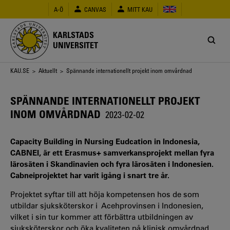
Hoppa
A-Ö
CANVAS
MITT KAU
till
huvudinnehåll
KARLSTADS
UNIVERSITET
Länkstig
KAU.SE
>
Aktuellt
> Spännande internationellt projekt inom omvårdnad
SPÄNNANDE INTERNATIONELLT PROJEKT
INOM OMVÅRDNAD
2023-02-02
Capacity Building in Nursing Eudcation in Indonesia,
CABNEI, är ett Erasmus+ samverkansprojekt mellan fyra
lärosäten i Skandinavien och fyra lärosäten i Indonesien.
Cabneiprojektet har varit igång i snart tre år.
Projektet syftar till att höja kompetensen hos de som
utbildar sjuksköterskor i Acehprovinsen i Indonesien
,
vilket i sin tur kommer att förbättra utbildningen av
sjuksköterskor och öka kvaliteten på klinisk omvårdnad.