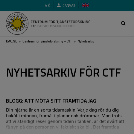
Hoppa
A-Ö
CANVAS
till
huvudinnehåll
Länkstig
KAU.SE
>
Centrum för tjänsteforskning – CTF
> Nyhetsarkiv
NYHETSARKIV FÖR CTF
BLOGG: ATT MÖTA SITT FRAMTIDA JAG
Din hjärna är en sorts tidsmaskin. Varje dag rör du dig
bakåt i minnen, framåt i planer och drömmar. Men trots
att vi ständigt reser genom tiden i tanken, är det svårt att
få syn på den personen vi faktiskt ska bli. Det framtida
jaget känns ofta vagt – mer som en idé än en verklig