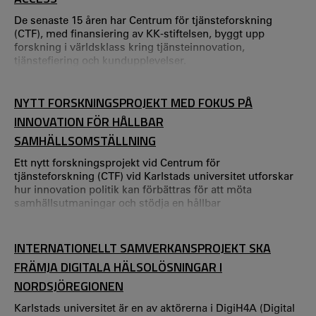
utveckling, inflyttning, arbetstillfällen och samhälle.
De senaste 15 åren har Centrum för tjänsteforskning
(CTF), med finansiering av KK-stiftelsen, byggt upp
forskning i världsklass kring tjänsteinnovation,
tjänstefiering och kundupplevelser.
NYTT FORSKNINGSPROJEKT MED FOKUS PÅ
INNOVATION FÖR HÅLLBAR
SAMHÄLLSOMSTÄLLNING
Ett nytt forskningsprojekt vid Centrum för
tjänsteforskning (CTF) vid Karlstads universitet utforskar
hur innovation politik kan förbättras för att möta
samhällsutmaningar och stödja en hållbar
samhällsomställning. – Vi ska utforska hur
innovationsgemenskaper (innovation commons) kan
integreras i utformningen av transformativ
INTERNATIONELLT SAMVERKANSPROJEKT SKA
innovationspolitik som en styrmekanism för att möta
FRÄMJA DIGITALA HÄLSOLÖSNINGAR I
komplexa samhällsomställningar och för att stödja en
hållbar transformation i enlighet med Agen
NORDSJÖREGIONEN
Karlstads universitet är en av aktörerna i DigiH4A (Digital