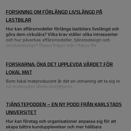
person. Men vad händer om vi stannar upp och faktiskt
försöker möta vårt framtida jag? Det är just det mötet –
FORSKNING OM FÖRLÄNGD LIVSLÄNGD PÅ
mellan det nutida och framtida jaget – som jag utforskar i
LASTBILAR
mitt doktorandprojekt vid CTF.
Hur kan affärsmodeller förlänga lastbilars livslängd och
göra dem cirkulära? Vilka krav ställer olika intressenter
och hur påverkas affärsmodeller, tjänstedesign och
produktdesign? Dessa frågor står i fokus för
forskningsprojektet Re:Value – ett samarbete mellan
industri och akademi. För att framtida cirkulära
erbjudanden ska accepteras i transportindustrin måste de
FORSKARNA: ÖKA DET UPPLEVDA VÄRDET FÖR
möta branschens utmaningar och förväntningar.
LOKAL MAT
Som lokal matproducent är det en utmaning att ta sig in
på marknaden jämte matjättarna.
TJÄNSTEPODDEN – EN NY PODD FRÅN KARLSTADS
UNIVERSITET
Hur kan företag och organisationer anpassa sig för att
skapa bättre kundupplevelser och mer hållbara