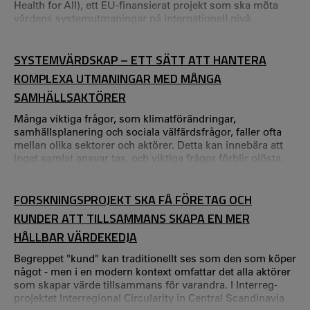
Health for All), ett EU-finansierat projekt som ska möta
vårdens systemutmaningar på internationell nivå.
SYSTEMVÄRDSKAP – ETT SÄTT ATT HANTERA
KOMPLEXA UTMANINGAR MED MÅNGA
SAMHÄLLSAKTÖRER
Många viktiga frågor, som klimatförändringar,
samhällsplanering och sociala välfärdsfrågor, faller ofta
mellan olika sektorer och aktörer. Detta kan innebära att
inget samlat ansvar tas, och viktiga frågor förblir olösta.
FORSKNINGSPROJEKT SKA FÅ FÖRETAG OCH
KUNDER ATT TILLSAMMANS SKAPA EN MER
HÅLLBAR VÄRDEKEDJA
Begreppet "kund" kan traditionellt ses som den som köper
något - men i en modern kontext omfattar det alla aktörer
som skapar värde tillsammans för varandra. I Interreg-
projektet Interregional Circularity in Central Scandinavia