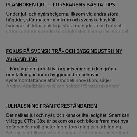
PLÅNBOKEN I JUL – FORSKARENS BÄSTA TIPS
produkter och processer.
Under jul- och nyårshelgerna, liksom vid andra stora
högtider, står maten i centrum och svenska hushåll
tenderar att köpa och laga stora mängder mat. Trots att
stora summor spenderas på julmaten hamnar en stor del i
soporna. – Reflektera, planera och köp smart!
FOKUS PÅ SVENSK TRÄ- OCH BYGGINDUSTRI I NY
AVHANDLING
– Företag som proaktivt organiserar sig i den gröna
omställningen inom byggindustrin behöver
systemomfattande affärsmodellinnovation, säger
Andrey Abadzhiev nybliven doktor i företagsekonomi.
Andrey Abadzhiev, du har nyss disputerat i
företagsekonomi med avhandlingen Managing business
model innovation for sustainability transitions: Towards a
JULHÄLSNING FRÅN FÖRESTÅNDAREN
theory-based typology – berätta om att leda
affärsmodellsinnovation i omställningen till mer hållbara
Det nalkas jul och nyår, och kanske lite ledighet. Snart kan
lösningar som du p
vi lägga CTF:s 38:e år bakom oss och blicka fram mot nya
spännande möjligheter inom forskning och utbildning.
När jag ser tillbaka på det gångna året känner jag stolthet