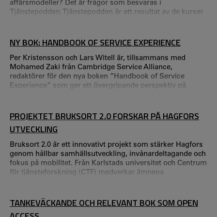
affärsmodeller? Det är frågor som besvaras i
Tjänstepodden. Tjänstepodden är ett resultat av de kurser
för yrkesverksamma som projektet ISE erbjuder. Med
start den 20 mars kommer det ett nytt avsnitt av
Tjänstepodden varje vecka under tio veckor.
NY BOK: HANDBOOK OF SERVICE EXPERIENCE
Per Kristensson och Lars Witell är, tillsammans med
Mohamed Zaki från Cambridge Service Alliance,
redaktörer för den nya boken ”Handbook of Service
Experience” som ger ett övergripande perspektiv på
tjänsteupplevelser i affärssammanhang.
PROJEKTET BRUKSORT 2.0 FORSKAR PÅ HAGFORS
UTVECKLING
Bruksort 2.0 är ett innovativt projekt som stärker Hagfors
genom hållbar samhällsutveckling, invånardeltagande och
fokus på mobilitet. Från Karlstads universitet och Centrum
för tjänsteforskning (CTF) medverkar ämnena
företagsekonomi samt medie- och
kommunikationsvetenskap. Hagfors i Värmland präglas av
stålbruket Uddeholm AB - en industri som funnits på
TANKEVÄCKANDE OCH RELEVANT BOK SOM OPEN
platsen sedan 1600-talet och som bidragit till kommunens
ACCESS