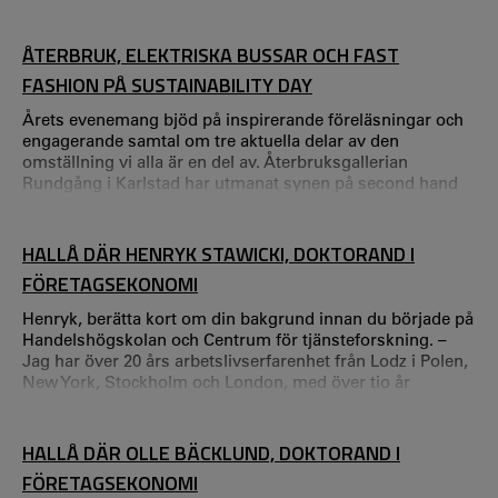
över flera viktiga prestationer och glädjeämnen. Främst,
och viktigast av allt, är allas insatser under denna
utmanande tid.
ÅTERBRUK, ELEKTRISKA BUSSAR OCH FAST
FASHION PÅ SUSTAINABILITY DAY
Årets evenemang bjöd på inspirerande föreläsningar och
engagerande samtal om tre aktuella delar av den
omställning vi alla är en del av. Återbruksgallerian
Rundgång i Karlstad har utmanat synen på second hand
och cirkulärt tänkande. Emma Sundh, cirkulär entreprenör
och projektledare, beskrev vikten av att göra återbruk
attraktivt. – Det handlar om skills, säger Emma Sundh. Vi
HALLÅ DÄR HENRYK STAWICKI, DOKTORAND I
ger gamla saker nytt liv genom att göra dem snygga igen
FÖRETAGSEKONOMI
och det gör Rundgång intressant.
Henryk, berätta kort om din bakgrund innan du började på
Handelshögskolan och Centrum för tjänsteforskning. –
Jag har över 20 års arbetslivserfarenhet från Lodz i Polen,
New York, Stockholm och London, med över tio år
dedikerat till servicedesign.
HALLÅ DÄR OLLE BÄCKLUND, DOKTORAND I
FÖRETAGSEKONOMI