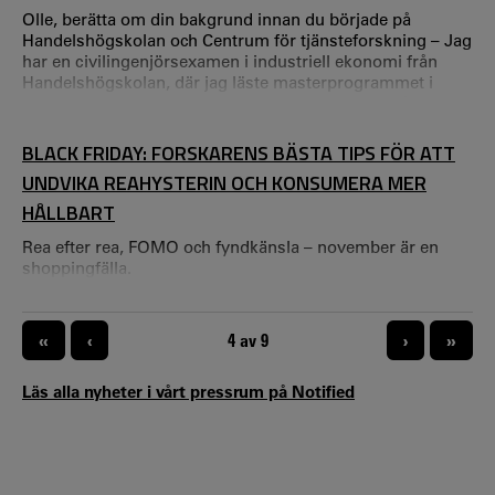
Olle, berätta om din bakgrund innan du började på
Handelshögskolan och Centrum för tjänsteforskning – Jag
har en civilingenjörsexamen i industriell ekonomi från
Handelshögskolan, där jag läste masterprogrammet i
innovation och tjänsteutveckling. Under min tid på
Handelshögskolan undervisade jag även matematik för
förstaårsstudenter, vilket var både roligt och lärorikt.
BLACK FRIDAY: FORSKARENS BÄSTA TIPS FÖR ATT
UNDVIKA REAHYSTERIN OCH KONSUMERA MER
HÅLLBART
Rea efter rea, FOMO och fyndkänsla – november är en
shoppingfälla.
PAGINERING
«
‹
NUVARANDE SIDA
4 av 9
›
»
Läs alla nyheter i vårt pressrum på Notified