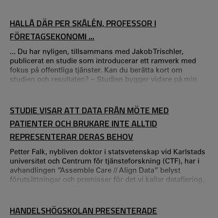
om din bakgrund! – Jag tog min psykologexamen i Oslo
innan jag flyttade till Karlstad i 2013 och började arbeta
inom barn-och ungdomspsykiatrin. Under mina sju år på
HALLÅ DÄR PER SKÅLÉN, PROFESSOR I
BUP specialiserade jag mig inom klinisk psykologi.
FÖRETAGSEKONOMI ...
... Du har nyligen, tillsammans med Jakob Trischler,
publicerat en studie som introducerar ett ramverk med
fokus på offentliga tjänster. Kan du berätta kort om
studien och resultaten? – Studien bygger vidare på min
tidigare forskning om tjänster som värdeskapande
praktiker. Förenklat handlar det om att skapa en
referensram för att förstå att tjänster består av konkreta
STUDIE VISAR ATT DATA FRÅN MÖTE MED
värdeskapande aktiviteter som vi människor faktiskt deltar
PATIENTER OCH BRUKARE INTE ALLTID
i.
REPRESENTERAR DERAS BEHOV
Petter Falk, nybliven doktor i statsvetenskap vid Karlstads
universitet och Centrum för tjänsteforskning (CTF), har i
avhandlingen ”Assemble Care // Align Data” belyst
förutsättningar och premisser för det vi kallar datafiering.
– Det som förvånade mig mest var att datafikation
accepteras intuitivt, trots att det finns ett slags
intellektuellt motstånd, säger Petter Falk. "Big data" är ett
HANDELSHÖGSKOLAN PRESENTERADE
uttryck som ofta används idag, men i din studie fokuserar