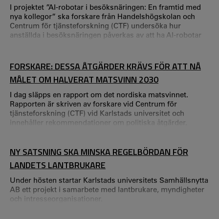
I projektet ”AI-robotar i besöksnäringen: En framtid med
nya kollegor” ska forskare från Handelshögskolan och
Centrum för tjänsteforskning (CTF) undersöka hur
anställda i besöksnäringen påverkas av att ha AI-robotar
som kollegor. Kristina Palm, Poja Shams, Nina Löfgren
och Maria Åkesson från Handelshögskolan och CTF samt
Calle Rosengren vid Högskolan Kristianstad och Carin
FORSKARE: DESSA ÅTGÄRDER KRÄVS FÖR ATT NÅ
Håkansta vid Karolinska Institutet ska driva det tvååriga
MÅLET OM HALVERAT MATSVINN 2030
projektet som startar i juni 2025.
I dag släpps en rapport om det nordiska matsvinnet.
Rapporten är skriven av forskare vid Centrum för
tjänsteforskning (CTF) vid Karlstads universitet och
innehåller rekommendationer om politiska åtgärder.
NY SATSNING SKA MINSKA REGELBÖRDAN FÖR
LANDETS LANTBRUKARE
Under hösten startar Karlstads universitets Samhällsnytta
AB ett projekt i samarbete med lantbrukare, myndigheter
och intresseorganisationer.