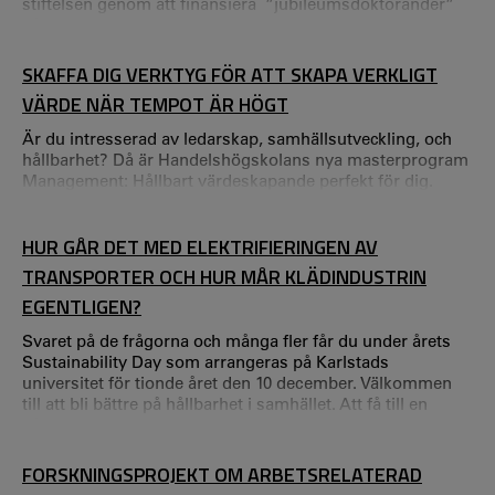
stiftelsen genom att finansiera ”jubileumsdoktorander”
på 22 lärosäten.
SKAFFA DIG VERKTYG FÖR ATT SKAPA VERKLIGT
VÄRDE NÄR TEMPOT ÄR HÖGT
Är du intresserad av ledarskap, samhällsutveckling, och
hållbarhet? Då är Handelshögskolans nya masterprogram
Management: Hållbart värdeskapande perfekt för dig.
HUR GÅR DET MED ELEKTRIFIERINGEN AV
TRANSPORTER OCH HUR MÅR KLÄDINDUSTRIN
EGENTLIGEN?
Svaret på de frågorna och många fler får du under årets
Sustainability Day som arrangeras på Karlstads
universitet för tionde året den 10 december. Välkommen
till att bli bättre på hållbarhet i samhället. Att få till en
hållbar omställning är en utmaning för alla branscher
idag. Inom transportsektorn är till exempel omställningen
till elkraft en utmaning och modeindustrin har länge
FORSKNINGSPROJEKT OM ARBETSRELATERAD
kämpat mot höga utsläpp och slit- och slängkonsumtion.