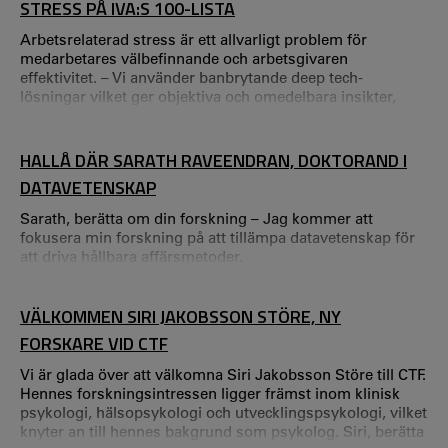
STRESS PÅ IVA:S 100-LISTA
Arbetsrelaterad stress är ett allvarligt problem för
medarbetares välbefinnande och arbetsgivaren
effektivitet. – Vi använder banbrytande deep tech-
lösningar vilket ger objektiva och omedelbara insikter,
säger Poja Shams, lektor i företagsekonomi vid
Handelshögskolan och Centrum för tjänsteforskning
(CTF). IVA:s årliga 100-lista sätter ljuset på aktuell
HALLÅ DÄR SARATH RAVEENDRAN, DOKTORAND I
forskning med potential att skapa nytta genom
DATAVETENSKAP
kommersialisering, affärs- och metodutveckling eller
samhällspåverkan.
Sarath, berätta om din forskning – Jag kommer att
fokusera min forskning på att tillämpa datavetenskap för
att driva hållbara affärsmetoder.
VÄLKOMMEN SIRI JAKOBSSON STÖRE, NY
FORSKARE VID CTF
Vi är glada över att välkomna Siri Jakobsson Störe till CTF.
Hennes forskningsintressen ligger främst inom klinisk
psykologi, hälsopsykologi och utvecklingspsykologi, vilket
knyter an till hennes bakgrund som psykolog. Siri, berätta