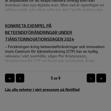
är anpassade för att skapa hållbara företag som kan
överleva i den nya digitala eran. Men vad är egentligen en
affärsmodell, och vilket syfte har den? Varför behövs den,
och för vem spelar de en roll? En affärsmodell är, enkelt
uttryckt, en modell som beskriver hur ett företag gör
affärer, eller med andra ord hur företaget skapar ett
KONKRETA EXEMPEL PÅ
kunderbjudande som genererar intäkter.
BETEENDEFÖRÄNDRINGAR UNDER
TJÄNSTEINNOVATIONSDAGEN 2024
– Forskningen kring beteendeförändringar och innovation
inom Centrum för tjänsteforskning (CTF) har en tydlig
relevans i vårt samhälle, säger Per Kristensson,
föreståndare för CTF vid Karlstads universitet. Årets
Tjänsteinnovationsdag lockade knappt 200 besökare till
Karlstad.
PAGINERING
«
‹
NUVARANDE SIDA
5 av 9
›
»
Läs alla nyheter i vårt pressrum på Notified