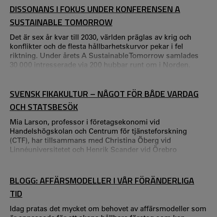
DISSONANS I FOKUS UNDER KONFERENSEN A
SUSTAINABLE TOMORROW
Det är sex år kvar till 2030, världen präglas av krig och
konflikter och de flesta hållbarhetskurvor pekar i fel
riktning. Under årets A Sustainable Tomorrow samlades
30 000 intresserade via 200 hubbar runt om i Norden.
SVENSK FIKAKULTUR – NÅGOT FÖR BÅDE VARDAG
OCH STATSBESÖK
Mia Larson, professor i företagsekonomi vid
Handelshögskolan och Centrum för tjänsteforskning
(CTF), har tillsammans med Christina Öberg vid
Linnéuniversitetet och Henrik Scander vid Örebro
universitet skrivit artikeln ”In the interest of the nation:
Swedish fika”. Mia, hur kom du på att forska om fika? –
När jag jobbade på Lunds universitet handledde jag en
BLOGG: AFFÄRSMODELLER I VÅR FÖRÄNDERLIGA
masterstudent som skrev om fika och hygge i
TID
destinationsmarknadsföring.
Idag pratas det mycket om behovet av affärsmodeller som