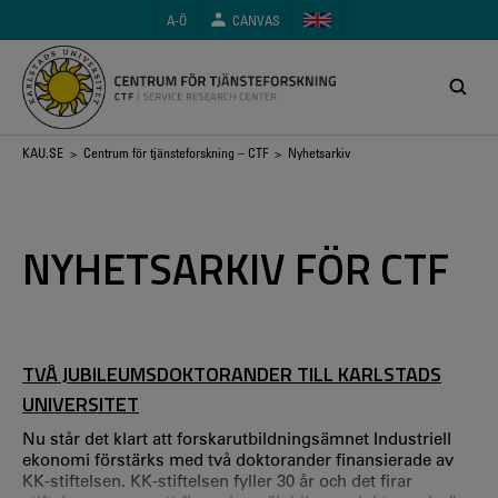
Hoppa
A-Ö
CANVAS
till
huvudinnehåll
Länkstig
KAU.SE
>
Centrum för tjänsteforskning – CTF
> Nyhetsarkiv
NYHETSARKIV FÖR CTF
TVÅ JUBILEUMSDOKTORANDER TILL KARLSTADS
UNIVERSITET
Nu står det klart att forskarutbildningsämnet Industriell
ekonomi förstärks med två doktorander finansierade av
KK-stiftelsen. KK-stiftelsen fyller 30 år och det firar