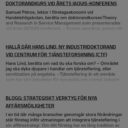
DOKTORANDKURS VID ÅRETS IAQUIS-KONFERENS
du istället på de små de
Samuel Petros, lektor i företagsekonomi vid
Handelshögskolan, berätta om doktorandkursen Theory
and Research in Service Management som presenterades
vid årets IAQUIS-konferens. – Kursen anordnas genom ett
samarbete mellan Handelshögskolan och Centrum för
tjänsteforskning (CTF) vid Karlstads universitet och Roma
Tre University i Rom, Italien och fokuserar på sociala,
HALLÅ DÄR HANS LIND, NY INDUSTRIDOKTORAND
miljömässiga och hållbarhetsaspekter av Service
VID CENTRUM FÖR TJÄNSTEFORSKNING (CTF)
Management. – Det här ger doktorander som arbetar
inom tjä
Hans Lind, berätta om vad du ska forska om? – Området
jag ska dyka djupare i handlar om tjänstefiering, eller
servitization på engelska. – Tjänstefiering är ett område
som har stor betydelse för europeisk och svensk industri
när konkurrensen för den tillverkande industrin möts av
produkter eller produktion från lågkostnadsländer.
BLOGG: STRATEGISKT VERKTYG FÖR NYA
AFFÄRSMÖJLIGHETER
I en tid där många branscher genomgår stora förändringar
står företag inför utmaningen att integrera tjänstefiering i
sin affärsstrategi. Om ditt företag har en lång tradition av