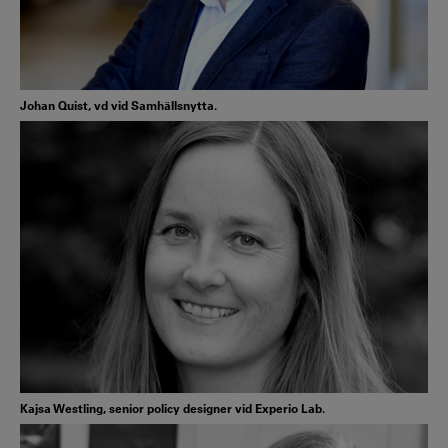
Johan Quist, vd vid Samhällsnytta.
Kajsa Westling, senior policy designer vid Experio Lab.