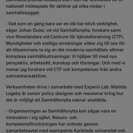
nationell mötesplats för aktörer på olika nivåer i
samhällsbygget.
- Vad som en gång bara var en idé har blivit verklighet,
säger Johan Quist, vd vid Samhällsnytta, forskare samt
vice föreståndare vid Centrum för tjänsteforskning (CTF).
Myndigheter och statliga utredningar söker sig till oss för
att tillsammans ta sig an det moderna samhällets alltmer
komplexa samhällsutmaningar. Vi hjälper till med nya
perspektiv, arbetssätt, kunskap och lösningar. Och med vi
menar jag forskare vid CTF och kompetenser från andra
samverkansaktörer.
V
erksamheten drivs i samarbete med Experio Lab. Matilda
Legeby är senior policy designer och resonerar kring hur
det är möjligt att Samhällsnytta saknar anställda.
- Organiseringen av Samhällsnytta kan sägas vara en
innovation i sig självt. Resurs- och
kompetensförsörjningen har ordnats genom
samarbetsavtal med exempelvis Karlstads universitet och