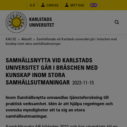
Hoppa
A-Ö
CANVAS
MITT KAU
till
huvudinnehåll
KARLSTADS
UNIVERSITET
Länkstig
KAU.SE
>
Aktuellt
> Samhällsnytta vid Karlstads universitet går i bräschen med
kunskap inom stora samhällsutmaningar
SAMHÄLLSNYTTA VID KARLSTADS
UNIVERSITET GÅR I BRÄSCHEN MED
KUNSKAP INOM STORA
SAMHÄLLSUTMANINGAR
2023-11-15
Inom Samhällsnytta omvandlas tjänsteforskning till
praktisk verksamhet. Idén är att hjälpa regeringen och
svenska myndigheter att ta sig an stora
samhällsutmaningar.
Samhällsnytta AB bildades 2021 och har utvecklats till en