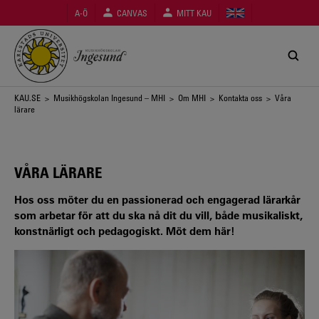
Hoppa
A-Ö
CANVAS
MITT KAU
till
huvudinnehåll
Länkstig
KAU.SE
>
Musikhögskolan Ingesund – MHI
>
Om MHI
>
Kontakta oss
> Våra
lärare
VÅRA LÄRARE
Hos oss möter du en passionerad och engagerad lärarkår
som arbetar för att du ska nå dit du vill, både musikaliskt,
konstnärligt och pedagogiskt. Möt dem här!