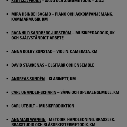
REBECCA PROBA
– SÅNG OCH SÅNGMETODIK – JAZZ
MIRA HSINBEI SAGMO
– PIANO OCH ACKOMPANJEMANG,
KAMMARMUSIK, KM
RAGNHILD SANDBERG JURSTRÖM
– MUSIKPEDAGOGIK, UK
OCH SJÄLVSTÄNDIGT ARBETE
ANNA KOLBY SONSTAD – VIOLIN, CAMERATA, KM
DAVID STACKENÄS
– ELGITARR OCH ENSEMBLE
ANDREAS SUNDÉN
– KLARINETT, KM
CARL UNANDER-SCHARIN
– SÅNG OCH OPERAENSEMBLE, KM
CARL UTBULT
– MUSIKPRODUKTION
ANNMARI WANGIN
- METODIK, HANDLEDNING, BRASSLEK,
BRASSTUDIO OCH BLÅSORKESTERMETODIK, KM