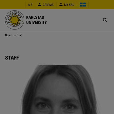
Skip
A-Z
CANVAS
MY KAU
to
main
content
KARLSTAD
UNIVERSITY
Breadcrumb
Home
> Staff
STAFF