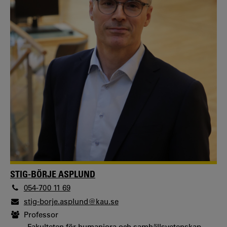
STIG-BÖRJE ASPLUND
054-700 11 69
stig-borje.asplund@kau.se
Professor
Fakulteten för humaniora och samhällsvetenskap