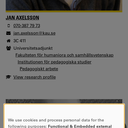
JAN AXELSSON
070-387 79 73
jan.axelsson@kau.se
3C 411
Universitetsadjunkt
Fakulteten för humaniora och samhällsvetenskap
Institutionen för pedagogiska studier
Pedagogiskt arbete
View research profile
We use cookies and process personal data for the
USE
following purposes:
Functional & Embedded external