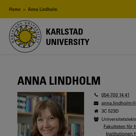
Skip
to
Breadcrumb
Home
> Anna Lindholm
main
content
KARLSTAD
UNIVERSITY
ANNA LINDHOLM
054-700 14 41
anna.lindholm@
3C 523D
Universitetslekt
Fakulteten för
Institutionen 