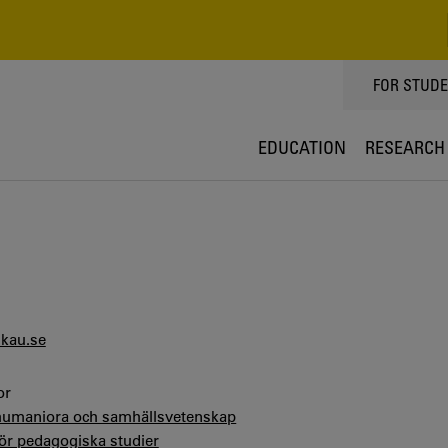
TOPPMEN
FOR STUD
EDUCATION
RESEARCH
kau.se
or
 humaniora och samhällsvetenskap
för pedagogiska studier