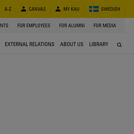
A-Z
CANVAS
MY KAU
SWEDISH
Y
ENTS
FOR EMPLOYEES
FOR ALUMNI
FOR MEDIA
EXTERNAL RELATIONS
ABOUT US
LIBRARY