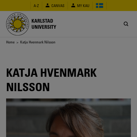
Skip
A-Z
CANVAS
MY KAU
to
main
content
KARLSTAD
UNIVERSITY
Breadcrumb
Home
> Katja Hvenmark Nilsson
KATJA HVENMARK
NILSSON