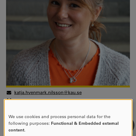
katja.hvenmark.nilsson@kau.se
Doktorand
Fakulteten för humaniora och samhällsvetenskap
Institutionen för pedagogiska studier
We use cookies and process personal data for the
USE
following purposes:
Functional & Embedded external
Doktorand
OF
content
.
Fakulteten för humaniora och samhällsvetenskap
PERSONAL