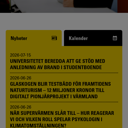
Funderar du på att börja studera? Våra
studie- och karriärvägledare kan hjälpa
dig.
Nyheter
Kalender
2026-07-15
UNIVERSITETET BEREDDA ATT GE STÖD MED
ANLEDNING AV BRAND I STUDENTBOENDE
2026-06-26
GLASKOGEN BLIR TESTBÄDD FÖR FRAMTIDENS
NATURTURISM – 12 MILJONER KRONOR TILL
DIGITALT PIONJÄRPROJEKT I VÄRMLAND
2026-06-26
NÄR SUPERVÄRMEN SLÅR TILL – HUR REAGERAR
VI OCH VILKEN ROLL SPELAR PSYKOLOGIN I
KLIMATOMSTÄLLNINGEN?