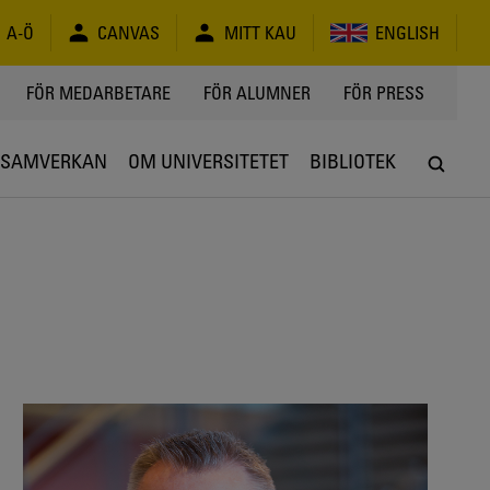
A-Ö
CANVAS
MITT KAU
ENGLISH
FÖR MEDARBETARE
FÖR ALUMNER
FÖR PRESS
SAMVERKAN
OM UNIVERSITETET
BIBLIOTEK