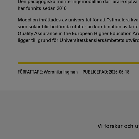
Den pedagogiska meriteringsmodellen där lärare själva 
har funnits sedan 2016.
Modellen inrättades av universitet för att ”stimulera kv
som söker blir bedömda utefter en kombination av krite
Quality Assurance in the European Higher Education Are
ligger till grund för Universitetskanslersämbetets utvär
FÖRFATTARE:
Weronika Ingman
PUBLICERAD:
2026-06-18
Vi forskar och 