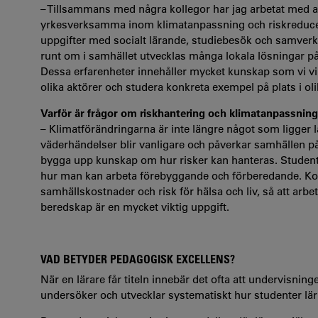
– Tillsammans med några kollegor har jag arbetat med at
yrkesverksamma inom klimatanpassning och riskreducer
uppgifter med socialt lärande, studiebesök och samverk
runt om i samhället utvecklas många lokala lösningar p
Dessa erfarenheter innehåller mycket kunskap som vi vill
olika aktörer och studera konkreta exempel på plats i 
Varför är frågor om riskhantering och klimatanpassning
– Klimatförändringarna är inte längre något som ligger l
väderhändelser blir vanligare och påverkar samhällen på
bygga upp kunskap om hur risker kan hanteras. Studenter
hur man kan arbeta förebyggande och förberedande. Ko
samhällskostnader och risk för hälsa och liv, så att arb
beredskap är en mycket viktig uppgift.
VAD BETYDER PEDAGOGISK EXCELLENS?
När en lärare får titeln innebär det ofta att undervisnin
undersöker och utvecklar systematiskt hur studenter lär 