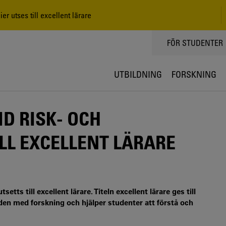
 utses till excellent lärare
TOPPMENY
FÖR STUDENTER
UTBILDNING
FORSKNING
D RISK- OCH
LL EXCELLENT LÄRARE
tts till excellent lärare. Titeln excellent lärare ges till
en med forskning och hjälper studenter att förstå och