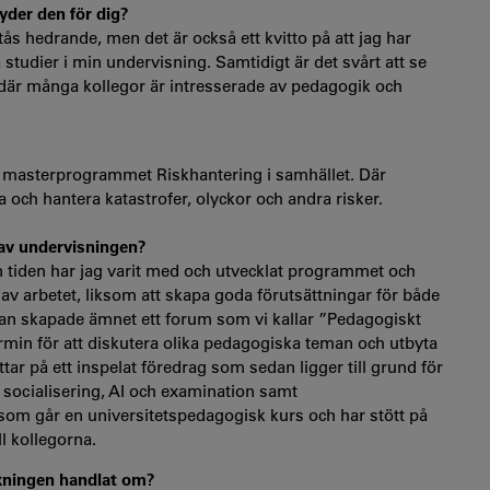
tyder den för dig?
s hedrande, men det är också ett kvitto på att jag har
studier i min undervisning. Samtidigt är det svårt att se
ö där många kollegor är intresserade av pedagogik och
 på masterprogrammet Riskhantering i samhället. Där
och hantera katastrofer, olyckor och andra risker.
g av undervisningen?
en tiden har jag varit med och utvecklat programmet och
l av arbetet, liksom att skapa goda förutsättningar för både
sedan skapade ämnet ett forum som vi kallar ”Pedagogiskt
 termin för att diskutera olika pedagogiska teman och utbyta
 tittar på ett inspelat föredrag som sedan ligger till grund för
 socialisering, AI och examination samt
m går en universitets­pedagogisk kurs och har stött på
ll kollegorna.
skningen handlat om?