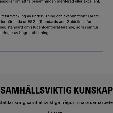
ansöker om att få benämningen meriterad eller excellent,
alitetsutveckling av undervisning och examination”. Lärare
rier härledda ur ESGs (Standards and Guidelines for
as) standard om studentcentrerat lärande, som i sin tur
deringar av högre utbildning
.
SAMHÄLLSVIKTIG KUNSKAP
utbildar kring samhällsviktiga frågor, i nära samarbet