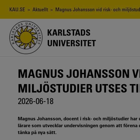
Hoppa
till
Länkstig
KAU.SE
>
Aktuellt
> Magnus Johansson vid risk- och miljöstudier
huvudinnehåll
KARLSTADS
UNIVERSITET
MAGNUS JOHANSSON VI
MILJÖSTUDIER UTSES TI
2026-06-18
Magnus Johansson, docent i risk- och miljöstudier har utse
lärare som utvecklar undervisningen genom att förena d
tänka på nya sätt.