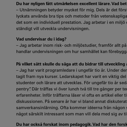
Du har nyligen fått utmärkelsen excellent lärare. Vad be
– Utnämningen betyder mycket för mig. Dels är det förstå
lyckats använda bra tips och metoder från vetenskapliga 
det som en individuell prestation. Jag arbetar i en milj
ständigt vill utveckla undervisningen.
Vad undervisar du i idag?
– Jag arbetar inom risk- och miljöstudier, framför allt
handlar undervisningen om hur samhället kan förebygga 
På vilket sätt skulle du säga att du bidrar till utvecklin
– Jag har varit programledare i ungefär tio år. Under d
tagit fram nya kurser. Ledarskapet har varit en viktig de
studenter och lärare att utvecklas. För ungefär tio år 
pentry”. Där träffas vi över lunch två till tre gånger per
erfarenheter. Inför träffarna läser vi ofta en artikel eller
diskussionen. På senare år har vi bland annat diskuterat
samverkansinlärning. Ofta kommer idéerna från någon so
något särskilt intressant som man vill dela med sig av ti
Du har också forskat inom pedagogik. Vad har den for