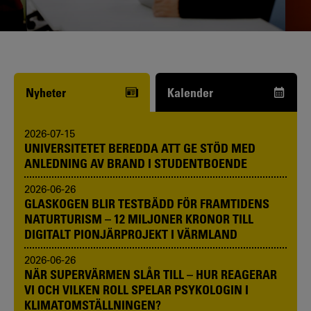
Funderar du på att börja studera? Våra
studie- och karriärvägledare kan hjälpa
dig.
Nyheter
Kalender
2026-07-15
UNIVERSITETET BEREDDA ATT GE STÖD MED
ANLEDNING AV BRAND I STUDENTBOENDE
2026-06-26
GLASKOGEN BLIR TESTBÄDD FÖR FRAMTIDENS
NATURTURISM – 12 MILJONER KRONOR TILL
DIGITALT PIONJÄRPROJEKT I VÄRMLAND
2026-06-26
NÄR SUPERVÄRMEN SLÅR TILL – HUR REAGERAR
VI OCH VILKEN ROLL SPELAR PSYKOLOGIN I
KLIMATOMSTÄLLNINGEN?