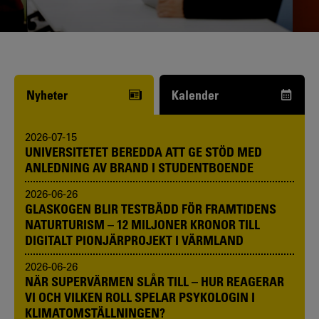
Funderar du på att börja studera? Våra
studie- och karriärvägledare kan hjälpa
dig.
Nyheter
Kalender
2026-07-15
UNIVERSITETET BEREDDA ATT GE STÖD MED
ANLEDNING AV BRAND I STUDENTBOENDE
2026-06-26
GLASKOGEN BLIR TESTBÄDD FÖR FRAMTIDENS
NATURTURISM – 12 MILJONER KRONOR TILL
DIGITALT PIONJÄRPROJEKT I VÄRMLAND
2026-06-26
NÄR SUPERVÄRMEN SLÅR TILL – HUR REAGERAR
VI OCH VILKEN ROLL SPELAR PSYKOLOGIN I
KLIMATOMSTÄLLNINGEN?