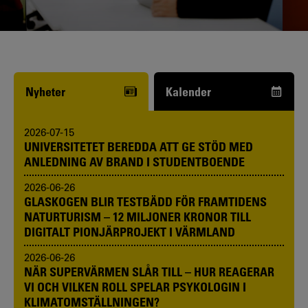
Funderar du på att börja studera? Våra
studie- och karriärvägledare kan hjälpa
dig.
Nyheter
Kalender
2026-07-15
UNIVERSITETET BEREDDA ATT GE STÖD MED
ANLEDNING AV BRAND I STUDENTBOENDE
2026-06-26
GLASKOGEN BLIR TESTBÄDD FÖR FRAMTIDENS
NATURTURISM – 12 MILJONER KRONOR TILL
DIGITALT PIONJÄRPROJEKT I VÄRMLAND
2026-06-26
NÄR SUPERVÄRMEN SLÅR TILL – HUR REAGERAR
VI OCH VILKEN ROLL SPELAR PSYKOLOGIN I
KLIMATOMSTÄLLNINGEN?