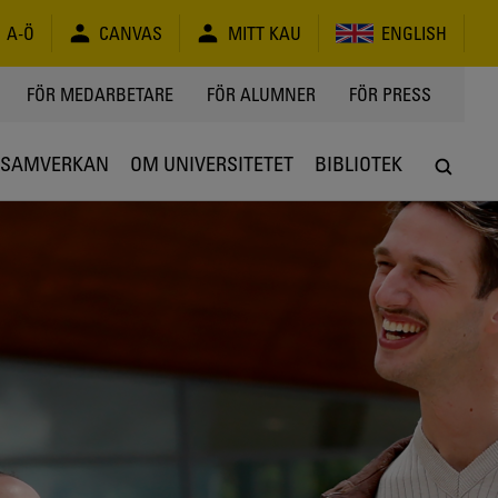
A-Ö
CANVAS
MITT KAU
ENGLISH
FÖR MEDARBETARE
FÖR ALUMNER
FÖR PRESS
SAMVERKAN
OM UNIVERSITETET
BIBLIOTEK