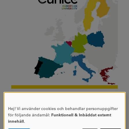
VI ÄR EN DEL AV
EUROPAUNIVERSITETET
Hej! Vi använder cookies och behandlar personuppgifter
ANVÄNDNING
för följande ändamål:
Funktionell & Inbäddat externt
EUNICE
AV
innehåll
.
PERSONUPPGIFTER
Vill du komplettera din utbildning med