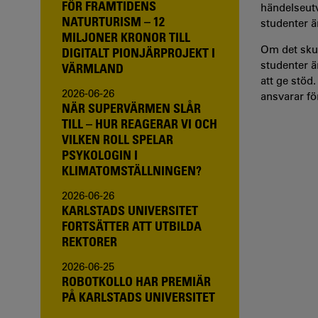
FÖR FRAMTIDENS
händelseutv
NATURTURISM – 12
studenter ä
MILJONER KRONOR TILL
Om det skul
DIGITALT PIONJÄRPROJEKT I
studenter ä
VÄRMLAND
att ge stöd
2026-06-26
ansvarar f
NÄR SUPERVÄRMEN SLÅR
TILL – HUR REAGERAR VI OCH
VILKEN ROLL SPELAR
PSYKOLOGIN I
KLIMATOMSTÄLLNINGEN?
2026-06-26
KARLSTADS UNIVERSITET
FORTSÄTTER ATT UTBILDA
REKTORER
2026-06-25
ROBOTKOLLO HAR PREMIÄR
PÅ KARLSTADS UNIVERSITET