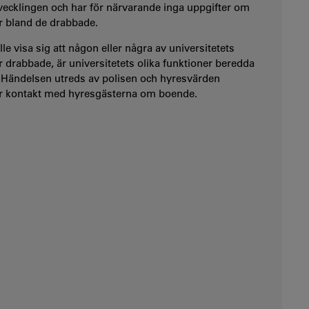
ecklingen och har för närvarande inga uppgifter om
r bland de drabbade.
le visa sig att någon eller några av universitetets
r drabbade, är universitetets olika funktioner beredda
. Händelsen utreds av polisen och hyresvärden
ör kontakt med hyresgästerna om boende.