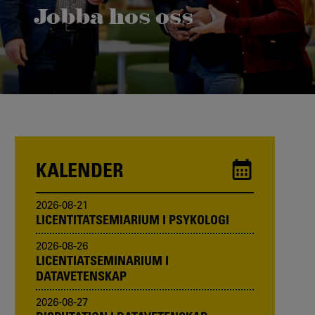
Jobba hos oss
Karlstads universitet växer och vi vill bli ännu fler!
Vill du bli en av oss?
KALENDER
2026-08-21
LICENTITATSEMIARIUM I PSYKOLOGI
2026-08-26
LICENTIATSEMINARIUM I
DATAVETENSKAP
2026-08-27