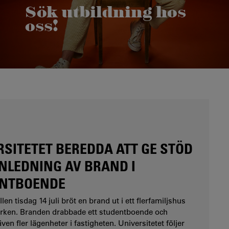
Sök utbildning hos
oss!
Här finns höstens kurser och program på
Karlstads universitet.
RSITETET BEREDDA ATT GE STÖD
NLEDNING AV BRAND I
NTBOENDE
len tisdag 14 juli bröt en brand ut i ett flerfamiljshus
rken. Branden drabbade ett studentboende och
en fler lägenheter i fastigheten. Universitetet följer