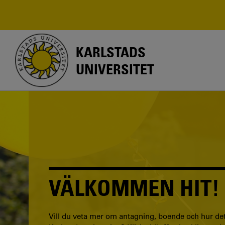
Hoppa
till
huvudinnehåll
KARLSTADS
UNIVERSITET
VÄLKOMMEN HIT!
Vill du veta mer om antagning, boende och hur det