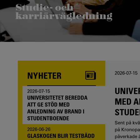
Studie- och
karriärvägledning
Funderar du på att börja studera? Våra studie- och
karriärvägledare kan hjälpa dig.
NYHETER
2026-07-15
UNIVE
2026-07-15
UNIVERSITETET BEREDDA
MED A
ATT GE STÖD MED
STUDE
ANLEDNING AV BRAND I
STUDENTBOENDE
Sent på kväl
2026-06-26
på Kronopa
GLASKOGEN BLIR TESTBÄDD
påverkade äv