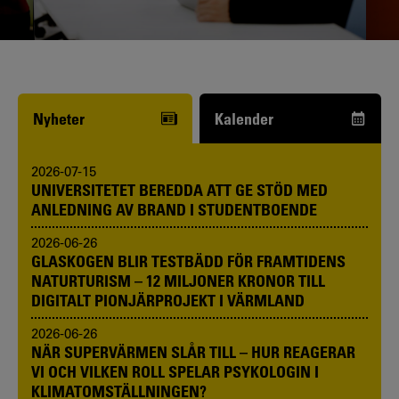
Funderar du på att börja studera? Våra
studie- och karriärvägledare kan hjälpa
dig.
Nyheter
Kalender
2026-07-15
UNIVERSITETET BEREDDA ATT GE STÖD MED
ANLEDNING AV BRAND I STUDENTBOENDE
2026-06-26
GLASKOGEN BLIR TESTBÄDD FÖR FRAMTIDENS
NATURTURISM – 12 MILJONER KRONOR TILL
DIGITALT PIONJÄRPROJEKT I VÄRMLAND
2026-06-26
NÄR SUPERVÄRMEN SLÅR TILL – HUR REAGERAR
VI OCH VILKEN ROLL SPELAR PSYKOLOGIN I
KLIMATOMSTÄLLNINGEN?