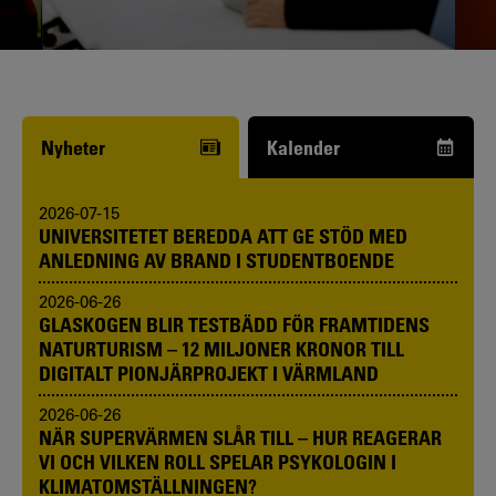
Funderar du på att börja studera? Våra
studie- och karriärvägledare kan hjälpa
dig.
Nyheter
Kalender
2026-07-15
UNIVERSITETET BEREDDA ATT GE STÖD MED
ANLEDNING AV BRAND I STUDENTBOENDE
2026-06-26
GLASKOGEN BLIR TESTBÄDD FÖR FRAMTIDENS
NATURTURISM – 12 MILJONER KRONOR TILL
DIGITALT PIONJÄRPROJEKT I VÄRMLAND
2026-06-26
NÄR SUPERVÄRMEN SLÅR TILL – HUR REAGERAR
VI OCH VILKEN ROLL SPELAR PSYKOLOGIN I
KLIMATOMSTÄLLNINGEN?