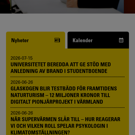
Funderar du på att börja studera? Våra
studie- och karriärvägledare kan hjälpa
dig.
Nyheter
Kalender
2026-07-15
UNIVERSITETET BEREDDA ATT GE STÖD MED
ANLEDNING AV BRAND I STUDENTBOENDE
2026-06-26
GLASKOGEN BLIR TESTBÄDD FÖR FRAMTIDENS
NATURTURISM – 12 MILJONER KRONOR TILL
DIGITALT PIONJÄRPROJEKT I VÄRMLAND
2026-06-26
NÄR SUPERVÄRMEN SLÅR TILL – HUR REAGERAR
VI OCH VILKEN ROLL SPELAR PSYKOLOGIN I
KLIMATOMSTÄLLNINGEN?