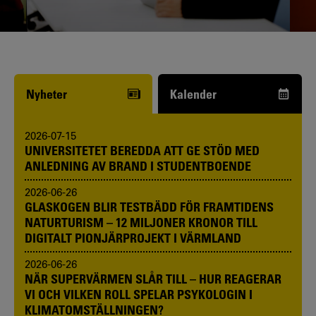
Funderar du på att börja studera? Våra
studie- och karriärvägledare kan hjälpa
dig.
Nyheter
Kalender
2026-07-15
UNIVERSITETET BEREDDA ATT GE STÖD MED
ANLEDNING AV BRAND I STUDENTBOENDE
2026-06-26
GLASKOGEN BLIR TESTBÄDD FÖR FRAMTIDENS
NATURTURISM – 12 MILJONER KRONOR TILL
DIGITALT PIONJÄRPROJEKT I VÄRMLAND
2026-06-26
NÄR SUPERVÄRMEN SLÅR TILL – HUR REAGERAR
VI OCH VILKEN ROLL SPELAR PSYKOLOGIN I
KLIMATOMSTÄLLNINGEN?