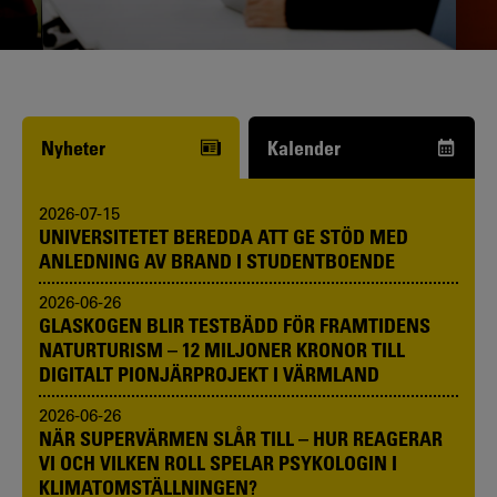
Funderar du på att börja studera? Våra
studie- och karriärvägledare kan hjälpa
dig.
Nyheter
Kalender
2026-07-15
UNIVERSITETET BEREDDA ATT GE STÖD MED
ANLEDNING AV BRAND I STUDENTBOENDE
2026-06-26
GLASKOGEN BLIR TESTBÄDD FÖR FRAMTIDENS
NATURTURISM – 12 MILJONER KRONOR TILL
DIGITALT PIONJÄRPROJEKT I VÄRMLAND
2026-06-26
NÄR SUPERVÄRMEN SLÅR TILL – HUR REAGERAR
VI OCH VILKEN ROLL SPELAR PSYKOLOGIN I
KLIMATOMSTÄLLNINGEN?