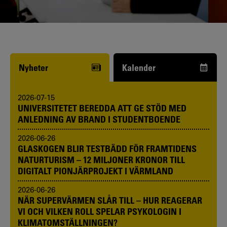
Funderar du på att börja studera? Våra
studie- och karriärvägledare kan hjälpa
dig.
Nyheter
Kalender
2026-07-15
UNIVERSITETET BEREDDA ATT GE STÖD MED
ANLEDNING AV BRAND I STUDENTBOENDE
2026-06-26
GLASKOGEN BLIR TESTBÄDD FÖR FRAMTIDENS
NATURTURISM – 12 MILJONER KRONOR TILL
DIGITALT PIONJÄRPROJEKT I VÄRMLAND
2026-06-26
NÄR SUPERVÄRMEN SLÅR TILL – HUR REAGERAR
VI OCH VILKEN ROLL SPELAR PSYKOLOGIN I
KLIMATOMSTÄLLNINGEN?