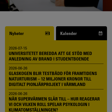
Funderar du på att börja studera? Våra
studie- och karriärvägledare kan hjälpa
dig.
Nyheter
Kalender
2026-07-15
UNIVERSITETET BEREDDA ATT GE STÖD MED
ANLEDNING AV BRAND I STUDENTBOENDE
2026-06-26
GLASKOGEN BLIR TESTBÄDD FÖR FRAMTIDENS
NATURTURISM – 12 MILJONER KRONOR TILL
DIGITALT PIONJÄRPROJEKT I VÄRMLAND
2026-06-26
NÄR SUPERVÄRMEN SLÅR TILL – HUR REAGERAR
VI OCH VILKEN ROLL SPELAR PSYKOLOGIN I
KLIMATOMSTÄLLNINGEN?