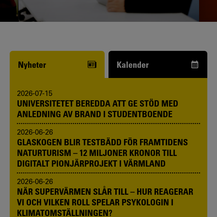
Funderar du på att börja studera? Våra
studie- och karriärvägledare kan hjälpa
dig.
Nyheter
Kalender
2026-07-15
UNIVERSITETET BEREDDA ATT GE STÖD MED
ANLEDNING AV BRAND I STUDENTBOENDE
2026-06-26
GLASKOGEN BLIR TESTBÄDD FÖR FRAMTIDENS
NATURTURISM – 12 MILJONER KRONOR TILL
DIGITALT PIONJÄRPROJEKT I VÄRMLAND
2026-06-26
NÄR SUPERVÄRMEN SLÅR TILL – HUR REAGERAR
VI OCH VILKEN ROLL SPELAR PSYKOLOGIN I
KLIMATOMSTÄLLNINGEN?