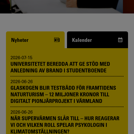
Funderar du på att börja studera? Våra
studie- och karriärvägledare kan hjälpa
dig.
Nyheter
Kalender
2026-07-15
UNIVERSITETET BEREDDA ATT GE STÖD MED
ANLEDNING AV BRAND I STUDENTBOENDE
2026-06-26
GLASKOGEN BLIR TESTBÄDD FÖR FRAMTIDENS
NATURTURISM – 12 MILJONER KRONOR TILL
DIGITALT PIONJÄRPROJEKT I VÄRMLAND
2026-06-26
NÄR SUPERVÄRMEN SLÅR TILL – HUR REAGERAR
VI OCH VILKEN ROLL SPELAR PSYKOLOGIN I
KLIMATOMSTÄLLNINGEN?