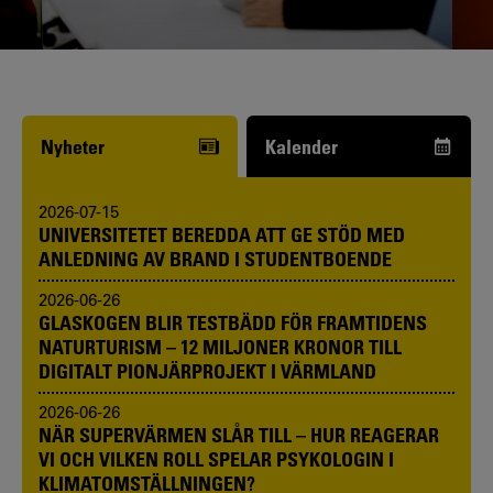
Funderar du på att börja studera? Våra
studie- och karriärvägledare kan hjälpa
dig.
Nyheter
Kalender
2026-07-15
UNIVERSITETET BEREDDA ATT GE STÖD MED
ANLEDNING AV BRAND I STUDENTBOENDE
2026-06-26
GLASKOGEN BLIR TESTBÄDD FÖR FRAMTIDENS
NATURTURISM – 12 MILJONER KRONOR TILL
DIGITALT PIONJÄRPROJEKT I VÄRMLAND
2026-06-26
NÄR SUPERVÄRMEN SLÅR TILL – HUR REAGERAR
VI OCH VILKEN ROLL SPELAR PSYKOLOGIN I
KLIMATOMSTÄLLNINGEN?