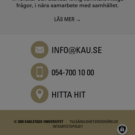
frågor, i nära samarbete med samhället.
LÄS MER
INFO@KAU.SE
054-700 10 00
HITTA HIT
© 2026 KARLSTADS UNIVERSITET
TILLGÄNGLIGHETSREDOGÖRELSE
INTEGRITETSPOLICY