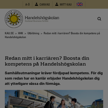
Hoppa
A-Ö
CANVAS
MITT KAU
till
huvudinnehåll
Länkstig
KAU.SE
>
HHK
>
Utbildning
> Redan mitt i karriären? Boosta din kompetens på
Handelshögskolan
Redan mitt i karriären? Boosta din
kompetens på Handelshögskolan
Samhällsutmaningar kräver fördjupad kompetens. För dig
som redan har en karriär erbjuder Handelshögskolan dig
att ytterligare vässa din förmåga.