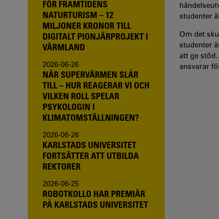
FÖR FRAMTIDENS
händelseutv
NATURTURISM – 12
studenter ä
MILJONER KRONOR TILL
Om det skul
DIGITALT PIONJÄRPROJEKT I
studenter ä
VÄRMLAND
att ge stöd
2026-06-26
ansvarar f
NÄR SUPERVÄRMEN SLÅR
TILL – HUR REAGERAR VI OCH
VILKEN ROLL SPELAR
PSYKOLOGIN I
KLIMATOMSTÄLLNINGEN?
2026-06-26
KARLSTADS UNIVERSITET
FORTSÄTTER ATT UTBILDA
REKTORER
2026-06-25
ROBOTKOLLO HAR PREMIÄR
PÅ KARLSTADS UNIVERSITET