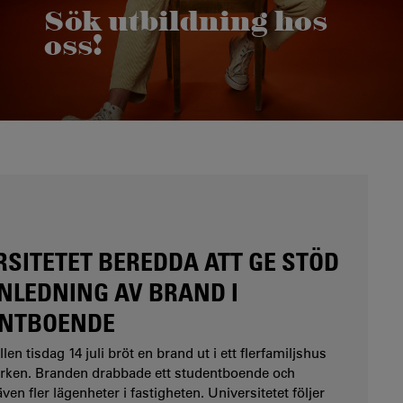
Sök utbildning hos
oss!
Här finns höstens kurser och program på
Karlstads universitet.
RSITETET BEREDDA ATT GE STÖD
NLEDNING AV BRAND I
NTBOENDE
len tisdag 14 juli bröt en brand ut i ett flerfamiljshus
rken. Branden drabbade ett studentboende och
en fler lägenheter i fastigheten. Universitetet följer