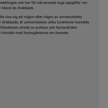
ecklingen och har för närvarande inga uppgifter om
r bland de drabbade.
le visa sig att någon eller några av universitetets
r drabbade, är universitetets olika funktioner beredda
. Händelsen utreds av polisen och hyresvärden
ör kontakt med hyresgästerna om boende.