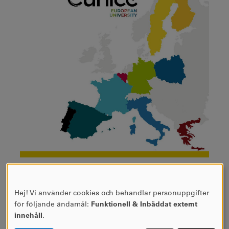
VI ÄR EN DEL AV
EUROPAUNIVERSITETET
Hej! Vi använder cookies och behandlar personuppgifter
ANVÄNDNING
för följande ändamål:
Funktionell & Inbäddat externt
EUNICE
AV
innehåll
.
PERSONUPPGIFTER
Vill du komplettera din utbildning med