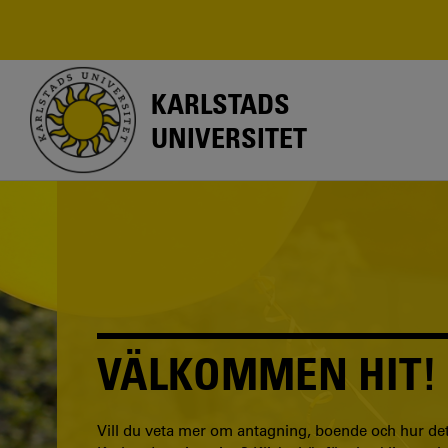
Hoppa
till
huvudinnehåll
KARLSTADS
UNIVERSITET
VÄLKOMMEN HIT!
Vill du veta mer om antagning, boende och hur det