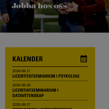
Jobba hos oss
Karlstads universitet växer och vi vill bli ännu fler!
Vill du bli en av oss?
KALENDER
2026-08-21
LICENTITATSEMIARIUM I PSYKOLOGI
2026-08-26
LICENTIATSEMINARIUM I
DATAVETENSKAP
2026-08-27