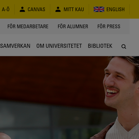
A-Ö
CANVAS
MITT KAU
ENGLISH
FÖR MEDARBETARE
FÖR ALUMNER
FÖR PRESS
SAMVERKAN
OM UNIVERSITETET
BIBLIOTEK