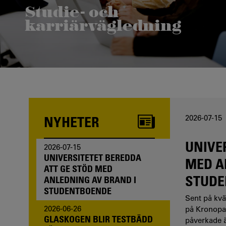
Studie- och
karriärvägledning
Funderar du på att börja studera? Våra studie- och
karriärvägledare kan hjälpa dig.
NYHETER
2026-07-15
UNIVE
2026-07-15
UNIVERSITETET BEREDDA
MED A
ATT GE STÖD MED
STUDE
ANLEDNING AV BRAND I
STUDENTBOENDE
Sent på kväl
2026-06-26
på Kronopa
GLASKOGEN BLIR TESTBÄDD
påverkade äv