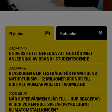
Funderar du på att börja studera? Våra
studie- och karriärvägledare kan hjälpa
dig.
Nyheter
Kalender
2026-07-15
UNIVERSITETET BEREDDA ATT GE STÖD MED
ANLEDNING AV BRAND I STUDENTBOENDE
2026-06-26
GLASKOGEN BLIR TESTBÄDD FÖR FRAMTIDENS
NATURTURISM – 12 MILJONER KRONOR TILL
DIGITALT PIONJÄRPROJEKT I VÄRMLAND
2026-06-26
NÄR SUPERVÄRMEN SLÅR TILL – HUR REAGERAR
VI OCH VILKEN ROLL SPELAR PSYKOLOGIN I
KLIMATOMSTÄLLNINGEN?