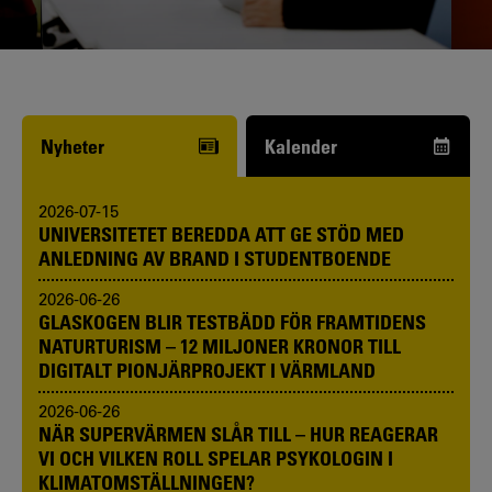
Funderar du på att börja studera? Våra
studie- och karriärvägledare kan hjälpa
dig.
Nyheter
Kalender
2026-07-15
UNIVERSITETET BEREDDA ATT GE STÖD MED
ANLEDNING AV BRAND I STUDENTBOENDE
2026-06-26
GLASKOGEN BLIR TESTBÄDD FÖR FRAMTIDENS
NATURTURISM – 12 MILJONER KRONOR TILL
DIGITALT PIONJÄRPROJEKT I VÄRMLAND
2026-06-26
NÄR SUPERVÄRMEN SLÅR TILL – HUR REAGERAR
VI OCH VILKEN ROLL SPELAR PSYKOLOGIN I
KLIMATOMSTÄLLNINGEN?