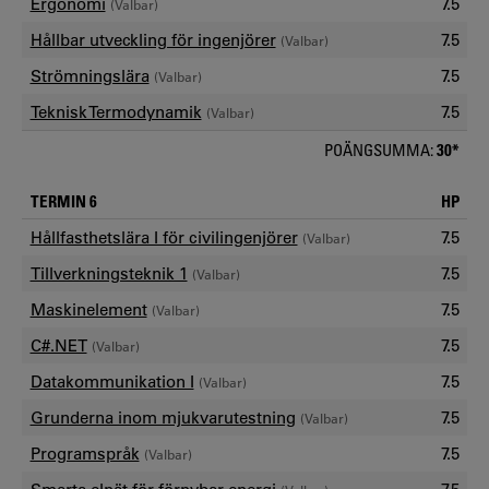
Ergonomi
7.5
(Valbar)
Hållbar utveckling för ingenjörer
7.5
(Valbar)
Strömningslära
7.5
(Valbar)
Teknisk Termodynamik
7.5
(Valbar)
POÄNGSUMMA:
30*
TERMIN 6
HP
Hållfasthetslära I för civilingenjörer
7.5
(Valbar)
Tillverkningsteknik 1
7.5
(Valbar)
Maskinelement
7.5
(Valbar)
C#.NET
7.5
(Valbar)
Datakommunikation I
7.5
(Valbar)
Grunderna inom mjukvarutestning
7.5
(Valbar)
Programspråk
7.5
(Valbar)