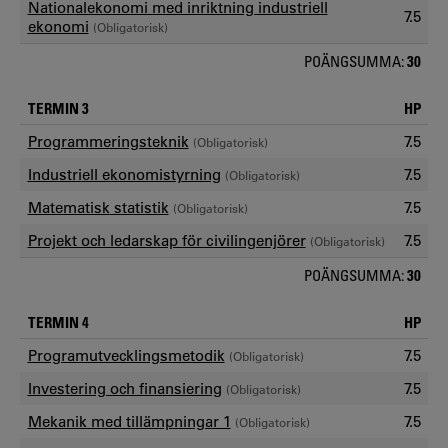
Nationalekonomi med inriktning industriell
7.5
ekonomi
(Obligatorisk)
POÄNGSUMMA:
30
TERMIN 3
HP
Programmeringsteknik
7.5
(Obligatorisk)
Industriell ekonomistyrning
7.5
(Obligatorisk)
Matematisk statistik
7.5
(Obligatorisk)
Projekt och ledarskap för civilingenjörer
7.5
(Obligatorisk)
POÄNGSUMMA:
30
TERMIN 4
HP
Programutvecklingsmetodik
7.5
(Obligatorisk)
Investering och finansiering
7.5
(Obligatorisk)
Mekanik med tillämpningar 1
7.5
(Obligatorisk)