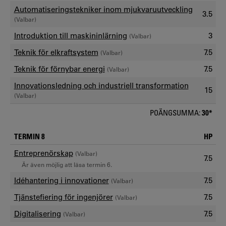
Automatiseringstekniker inom mjukvaruutveckling
3.5
(Valbar)
Introduktion till maskininlärning
3
(Valbar)
Teknik för elkraftsystem
7.5
(Valbar)
Teknik för förnybar energi
7.5
(Valbar)
Innovationsledning och industriell transformation
15
(Valbar)
POÄNGSUMMA:
30*
TERMIN 8
HP
Entreprenörskap
(Valbar)
7.5
Är även möjlig att läsa termin 6.
Idéhantering i innovationer
7.5
(Valbar)
Tjänstefiering för ingenjörer
7.5
(Valbar)
Digitalisering
7.5
(Valbar)