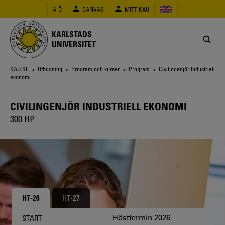
Hoppa
A-Ö
CANVAS
MITT KAU
till
huvudinnehåll
KARLSTADS
UNIVERSITET
Länkstig
KAU.SE
>
Utbildning
>
Program och kurser
>
Program
> Civilingenjör Industriell
ekonomi
CIVILINGENJÖR INDUSTRIELL EKONOMI
300 HP
HT-26
HT-27
Hösttermin 2026
START