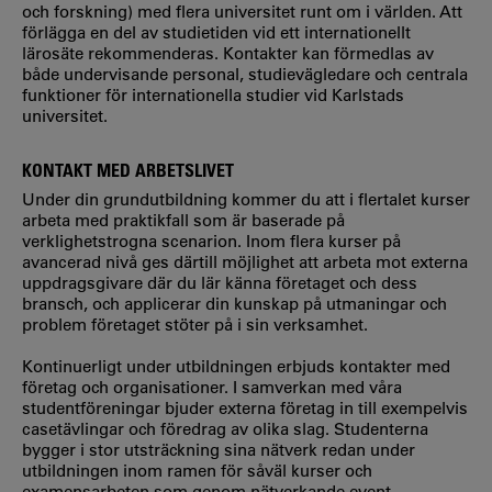
och forskning) med flera universitet runt om i världen. Att
förlägga en del av studietiden vid ett internationellt
lärosäte rekommenderas. Kontakter kan förmedlas av
både undervisande personal, studievägledare och centrala
funktioner för internationella studier vid Karlstads
universitet.
KONTAKT MED ARBETSLIVET
Under din grundutbildning kommer du att i flertalet kurser
arbeta med praktikfall som är baserade på
verklighetstrogna scenarion. Inom flera kurser på
avancerad nivå ges därtill möjlighet att arbeta mot externa
uppdragsgivare där du lär känna företaget och dess
bransch, och applicerar din kunskap på utmaningar och
problem företaget stöter på i sin verksamhet.
Kontinuerligt under utbildningen erbjuds kontakter med
företag och organisationer. I samverkan med våra
studentföreningar bjuder externa företag in till exempelvis
casetävlingar och föredrag av olika slag. Studenterna
bygger i stor utsträckning sina nätverk redan under
utbildningen inom ramen för såväl kurser och
examensarbeten som genom nätverkande event.