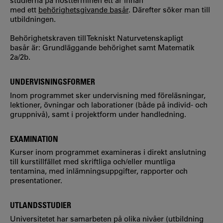
studierna på höstterminen ett år innan
med ett
behörighetsgivande basår
. Därefter söker man till
utbildningen.
Behörighetskraven till Tekniskt Naturvetenskapligt
basår är: Grundläggande behörighet samt Matematik
2a/2b.
UNDERVISNINGSFORMER
Inom programmet sker undervisning med föreläsningar,
lektioner, övningar och laborationer (både på individ- och
gruppnivå), samt i projektform under handledning.
EXAMINATION
Kurser inom programmet examineras i direkt anslutning
till kurstillfället med skriftliga och/eller muntliga
tentamina, med inlämningsuppgifter, rapporter och
presentationer.
UTLANDSSTUDIER
Universitetet har samarbeten på olika nivåer (utbildning