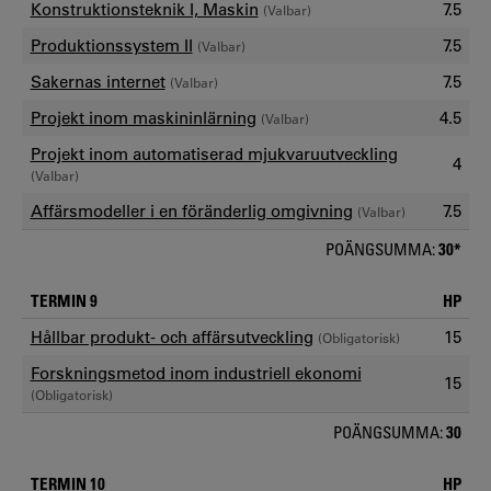
Konstruktionsteknik I, Maskin
7.5
(Valbar)
Produktionssystem II
7.5
(Valbar)
Sakernas internet
7.5
(Valbar)
Projekt inom maskininlärning
4.5
(Valbar)
Projekt inom automatiserad mjukvaruutveckling
4
(Valbar)
Affärsmodeller i en föränderlig omgivning
7.5
(Valbar)
POÄNGSUMMA:
30*
TERMIN 9
HP
Hållbar produkt- och affärsutveckling
15
(Obligatorisk)
Forskningsmetod inom industriell ekonomi
15
(Obligatorisk)
POÄNGSUMMA:
30
TERMIN 10
HP