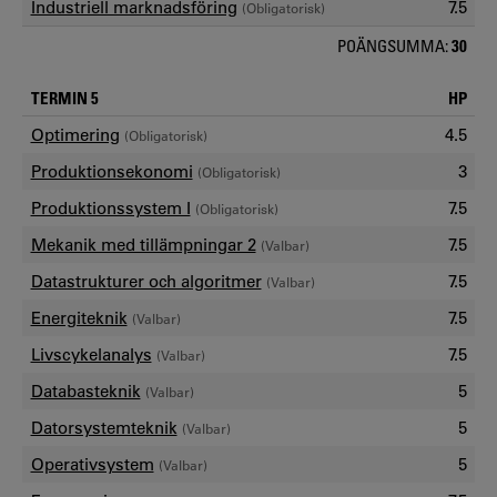
Industriell marknadsföring
7.5
(Obligatorisk)
POÄNGSUMMA:
30
TERMIN 5
HP
Optimering
4.5
(Obligatorisk)
Produktionsekonomi
3
(Obligatorisk)
Produktionssystem I
7.5
(Obligatorisk)
Mekanik med tillämpningar 2
7.5
(Valbar)
Datastrukturer och algoritmer
7.5
(Valbar)
Energiteknik
7.5
(Valbar)
Livscykelanalys
7.5
(Valbar)
Databasteknik
5
(Valbar)
Datorsystemteknik
5
(Valbar)
Operativsystem
5
(Valbar)