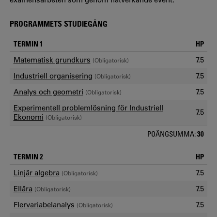
PROGRAMMETS STUDIEGÅNG
TERMIN 1
HP
Matematisk grundkurs
7.5
(Obligatorisk)
Industriell organisering
7.5
(Obligatorisk)
Analys och geometri
7.5
(Obligatorisk)
Experimentell problemlösning för Industriell
7.5
Ekonomi
(Obligatorisk)
POÄNGSUMMA:
30
TERMIN 2
HP
Linjär algebra
7.5
(Obligatorisk)
Ellära
7.5
(Obligatorisk)
Flervariabelanalys
7.5
(Obligatorisk)