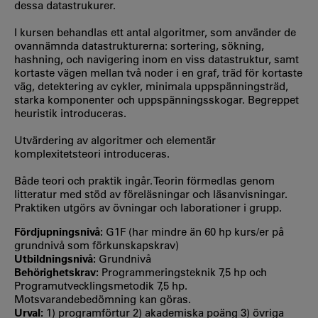
dessa datastrukurer.
I kursen behandlas ett antal algoritmer, som använder de
ovannämnda datastrukturerna: sortering, sökning,
hashning, och navigering inom en viss datastruktur, samt
kortaste vägen mellan två noder i en graf, träd för kortaste
väg, detektering av cykler, minimala uppspänningsträd,
starka komponenter och uppspänningsskogar. Begreppet
heuristik introduceras.
Utvärdering av algoritmer och elementär
komplexitetsteori introduceras.
Både teori och praktik ingår. Teorin förmedlas genom
litteratur med stöd av föreläsningar och läsanvisningar.
Praktiken utgörs av övningar och laborationer i grupp.
Fördjupningsnivå:
G1F (har mindre än 60 hp kurs/er på
grundnivå som förkunskapskrav)
Utbildningsnivå:
Grundnivå
Behörighetskrav:
Programmeringsteknik 7,5 hp och
Programutvecklingsmetodik 7,5 hp.
Motsvarandebedömning kan göras.
Urval:
1) programförtur 2) akademiska poäng 3) övriga