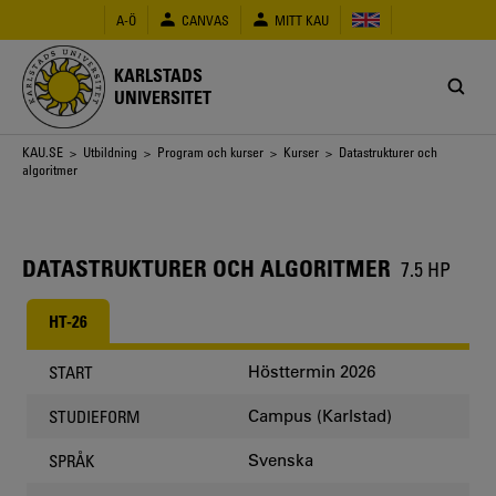
Hoppa
A-Ö
CANVAS
MITT KAU
till
huvudinnehåll
KARLSTADS
UNIVERSITET
Länkstig
KAU.SE
>
Utbildning
>
Program och kurser
>
Kurser
> Datastrukturer och
algoritmer
DATASTRUKTURER OCH ALGORITMER
7.5 HP
HT-26
Hösttermin 2026
START
Campus (Karlstad)
STUDIEFORM
Svenska
SPRÅK