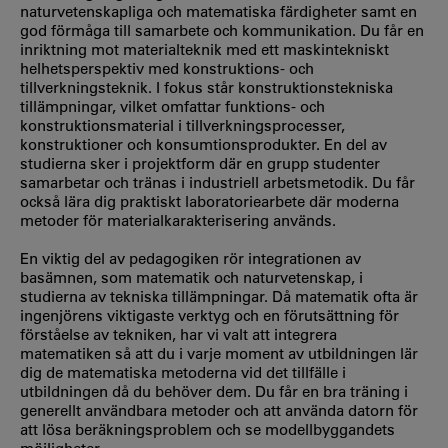
naturvetenskapliga och matematiska färdigheter samt en
god förmåga till samarbete och kommunikation. Du får en
inriktning mot materialteknik med ett maskintekniskt
helhetsperspektiv med konstruktions- och
tillverkningsteknik. I fokus står konstruktionstekniska
tillämpningar, vilket omfattar funktions- och
konstruktionsmaterial i tillverkningsprocesser,
konstruktioner och konsumtionsprodukter. En del av
studierna sker i projektform där en grupp studenter
samarbetar och tränas i industriell arbetsmetodik. Du får
också lära dig praktiskt laboratoriearbete där moderna
metoder för materialkarakterisering används.
En viktig del av pedagogiken rör integrationen av
basämnen, som matematik och naturvetenskap, i
studierna av tekniska tillämpningar. Då matematik ofta är
ingenjörens viktigaste verktyg och en förutsättning för
förståelse av tekniken, har vi valt att integrera
matematiken så att du i varje moment av utbildningen lär
dig de matematiska metoderna vid det tillfälle i
utbildningen då du behöver dem. Du får en bra träning i
generellt användbara metoder och att använda datorn för
att lösa beräkningsproblem och se modellbyggandets