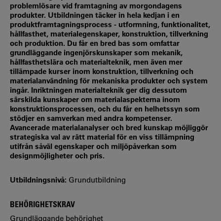
problemlösare vid framtagning av morgondagens
produkter. Utbildningen täcker in hela kedjan i en
produktframtagningsprocess - utformning, funktionalitet,
hållfasthet, materialegenskaper, konstruktion, tillverkning
och produktion. Du får en bred bas som omfattar
grundläggande ingenjörskunskaper som mekanik,
hållfasthetslära och materialteknik, men även mer
tillämpade kurser inom konstruktion, tillverkning och
materialanvändning för mekaniska produkter och system
ingår. Inriktningen materialteknik ger dig dessutom
särskilda kunskaper om materialaspekterna inom
konstruktionsprocessen, och du får en helhetssyn som
stödjer en samverkan med andra kompetenser.
Avancerade materialanalyser och bred kunskap möjliggör
strategiska val av rätt material för en viss tillämpning
utifrån såväl egenskaper och miljöpåverkan som
designmöjligheter och pris.
Utbildningsnivå:
Grundutbildning
BEHÖRIGHETSKRAV
Grundläggande behörighet