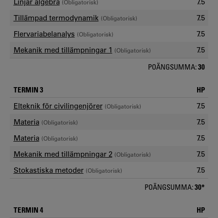
Linjär algebra
7.5
(Obligatorisk)
Tillämpad termodynamik
7.5
(Obligatorisk)
Flervariabelanalys
7.5
(Obligatorisk)
Mekanik med tillämpningar 1
7.5
(Obligatorisk)
POÄNGSUMMA:
30
TERMIN 3
HP
Elteknik för civilingenjörer
7.5
(Obligatorisk)
Materia
7.5
(Obligatorisk)
Materia
7.5
(Obligatorisk)
Mekanik med tillämpningar 2
7.5
(Obligatorisk)
Stokastiska metoder
7.5
(Obligatorisk)
POÄNGSUMMA:
30*
TERMIN 4
HP