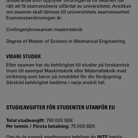
Studerande som uppfyller fordringarna för examen har
rätt att få examensbevis utfärdat av universitetet. Ansökan
om examen skall lämnas till universitetets examensenhet.
Examensbenämningen är:
Civilingenjörsexamen maskinteknik
Degree of Master of Science in Mechanical Engineering
VIDARE STUDIER
Efter examen har du behörighet till studier på forskarnivå
inom till exempel Maskinteknik eller Materialteknik med
inriktning som beror på innehållet för din fördjupning.
Särskild behörighet bedöms i varje enskilt fall.
STUDIEAVGIFTER FÖR STUDENTER UTANFÖR EU
Total studieavgift:
750 000 SEK
Per termin / Första betalning:
75 000 SEK
Om du är svensk medborgare behöver du
INTE
betala