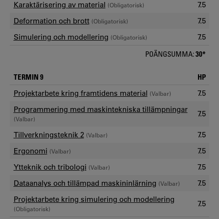
Karaktärisering av material
7.5
(Obligatorisk)
Deformation och brott
7.5
(Obligatorisk)
Simulering och modellering
7.5
(Obligatorisk)
POÄNGSUMMA:
30*
TERMIN 9
HP
Projektarbete kring framtidens material
7.5
(Valbar)
Programmering med maskintekniska tillämpningar
7.5
(Valbar)
Tillverkningsteknik 2
7.5
(Valbar)
Ergonomi
7.5
(Valbar)
Ytteknik och tribologi
7.5
(Valbar)
Dataanalys och tillämpad maskininlärning
7.5
(Valbar)
Projektarbete kring simulering och modellering
7.5
(Obligatorisk)