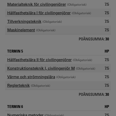
Materialteknik för civilingenjörer
7.5
(Obligatorisk)
Hållfasthetslära I för civilingenjörer
7.5
(Obligatorisk)
Tillverkningsteknik
7.5
(Obligatorisk)
Maskinelement
7.5
(Obligatorisk)
POÄNGSUMMA:
30
TERMIN 5
HP
Hållfasthetslära II för civilingenjörer
7.5
(Obligatorisk)
Konstruktionsteknik I, civilingenjör M
7.5
(Obligatorisk)
Värme och strömningslära
7.5
(Obligatorisk)
Reglerteknik
7.5
(Obligatorisk)
POÄNGSUMMA:
30
TERMIN 6
HP
Numeriska metoder
7.5
(Obligatorisk)