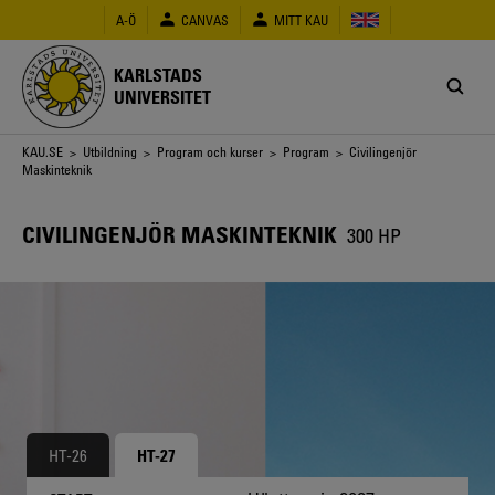
Hoppa
A-Ö
CANVAS
MITT KAU
till
huvudinnehåll
KARLSTADS
UNIVERSITET
Länkstig
KAU.SE
>
Utbildning
>
Program och kurser
>
Program
> Civilingenjör
Maskinteknik
CIVILINGENJÖR MASKINTEKNIK
300 HP
HT-26
HT-27