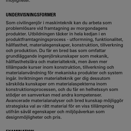
möjligheter.
UNDERVISNINGSFORMER
Som civilingenjör i maskinteknik kan du arbeta som
problemlösare vid framtagning av morgondagens
produkter. Utbildningen täcker in hela kedjan i en
produktframtagningsprocess - utformning, funktionalitet,
hållfasthet, materialegenskaper, konstruktion, tillverkning
och produktion. Du får en bred bas som omfattar
grundläggande ingenjörskunskaper som mekanik,
hållfasthetslära och materialteknik, men även mer
tillämpade kurser inom konstruktion, tillverkning och
materialanvändning för mekaniska produkter och system
ingår. Inriktningen materialteknik ger dig dessutom
särskilda kunskaper om materialaspekterna inom
konstruktionsprocessen, och du får en helhetssyn som
stödjer en samverkan med andra kompetenser.
Avancerade materialanalyser och bred kunskap möjliggör
strategiska val av rätt material för en viss tillämpning
utifrån såväl egenskaper och miljöpåverkan som
designmöjligheter och pris.